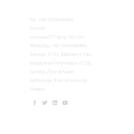
s
Contactez-Nous
Tél. : +86-15596686895
Courriel :
overseas0711@vip.163.com
WhatsApp : +86-15596686895
Adresse : C1-01, Bâtiment 4, Parc
industriel de l'information, n° 526,
rue Xitai, Zone de haute
technologie, Xi'an, province du
Shaanxi