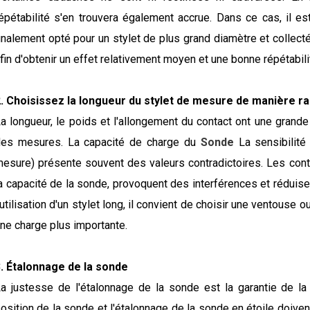
épétabilité s'en trouvera également accrue. Dans ce cas, il es
inalement opté pour un stylet de plus grand diamètre et collect
fin d'obtenir un effet relativement moyen et une bonne répétabili
. Choisissez la longueur du stylet de mesure de manière ra
a longueur, le poids et l'allongement du contact ont une grande i
des mesures. La capacité de charge du
Sonde
La sensibilité
esure) présente souvent des valeurs contradictoires. Les conta
a capacité de la sonde, provoquent des interférences et réduise
'utilisation d'un stylet long, il convient de choisir une ventous
ne charge plus importante.
. Étalonnage de la sonde
a justesse de l'étalonnage de la sonde est la garantie de la p
osition de la sonde et l'étalonnage de la sonde en étoile doivent