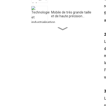
r
Mobile de très grande taille
f
et de haute précision...
a
Centre de recherche en
2
ingénierie pour l'ultra...
L
DIPSEC Le premier jour du
m
DMC 2025 ...
l
l
Xi 'an DIPSEC a lancé une
activité thématique...
u
3
Application du rack de
changement de sonde...
L
p