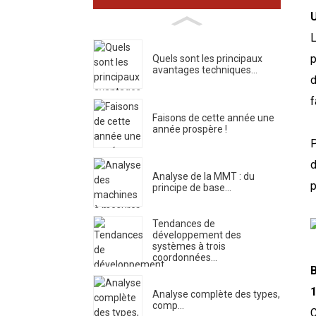
L
p
Quels sont les principaux
avantages techniques...
d
f
Faisons de cette année une
année prospère !
P
d
Analyse de la MMT : du
p
principe de base…
Tendances de
développement des
systèmes à trois
coordonnées...
B
1
Analyse complète des types,
comp...
C