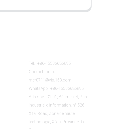
s
Contactez-Nous
Tél. : +86-15596686895
Courriel : outre-
mer0711@vip.163.com
WhatsApp : +86-15596686895
Adresse : C1-01, Bâtiment 4, Parc
industriel d'information, n° 526,
Xitai Road, Zone de haute
technologie, Xi'an, Province du