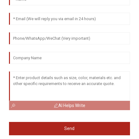
AI Helps Write
Send