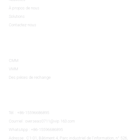
À propos de nous
Solutions
Contactez-nous
Catégories De Produits
CMM
VMM
Des pièces de rechange
Contactez-Nous
Tél. : +86-15596686895
Courriel : overseas0711@vip.163.com
WhatsApp : +86-15596686895
Adresse : C1-01, Bâtiment 4, Parc industriel de l'information, n° 526,