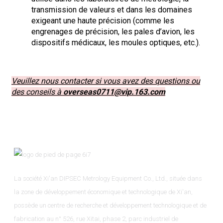
transmission de valeurs et dans les domaines
exigeant une haute précision (comme les
engrenages de précision, les pales d’avion, les
dispositifs médicaux, les moules optiques, etc.).
Veuillez nous contacter si vous avez des questions ou
des conseils à
overseas0711@vip.163.com
La société Xi'an DIPSEC Metrology Equipment Co., Ltd., située dans
la zone de développement économique et technologique de Xi'an,
possède un centre de recherche et développement technologique et de
fabrication au n° 526, rue Xitai, phase 2, parc industriel de