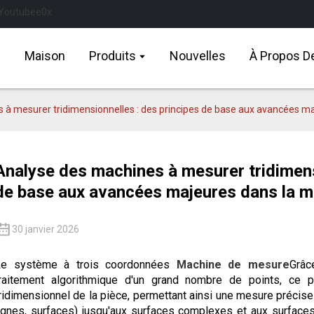
Maison
Produits
Nouvelles
À Propos D
 à mesurer tridimensionnelles : des principes de base aux avancées ma
Analyse des machines à mesurer tridimens
de base aux avancées majeures dans la m
30 janvier 2026
Le système à trois coordonnées
Machine de mesure
Grâc
raitement algorithmique d'un grand nombre de points, ce 
ridimensionnel de la pièce, permettant ainsi une mesure précis
ignes, surfaces) jusqu'aux surfaces complexes et aux surfaces 