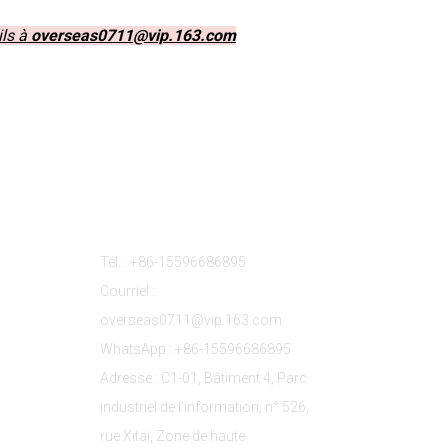
ils à
overseas0711@vip.163.com
s
Contactez-Nous
Tél. : +86-15596686895
Courriel :
overseas0711@vip.163.com
WhatsApp : +86-15596686895
Adresse : C1-01, Bâtiment 4, Parc
industriel de l'information, n° 526,
rue Xitai, Zone de haute