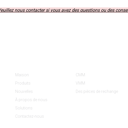
euillez nous contacter si vous avez des questions ou des conse
Informations
Catégories De Produit
Maison
CMM
Produits
VMM
Nouvelles
Des pièces de rechange
À propos de nous
Solutions
Contactez-nous