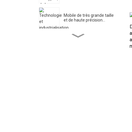
Mobile de très grande taille
et de haute précision...
D
a
a
Centre de recherche en
ingénierie pour l'ultra...
m
DIPSEC Le premier jour du
DMC 2025 ...
Xi 'an DIPSEC a lancé une
activité thématique...
Application du rack de
changement de sonde...