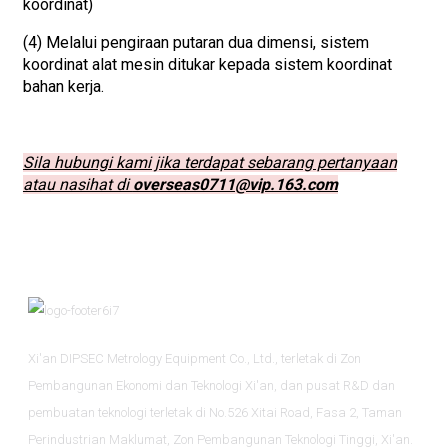
koordinat)
(4) Melalui pengiraan putaran dua dimensi, sistem
koordinat alat mesin ditukar kepada sistem koordinat
bahan kerja.
Sila hubungi kami jika terdapat sebarang pertanyaan
atau nasihat di
overseas0711@vip.163.com
Xi'an DIPSEC Metrology Equipment Co., Ltd., terletak di Zon
Pembangunan Ekonomi dan Teknologi Xi'an, dan pusat R&D dan
pembuatan teknologi terletak di No.526 Xitai Road, Fasa 2, Taman
Perindustrian Maklumat, Zon Pembangunan Teknologi Tinggi, Xi'an.