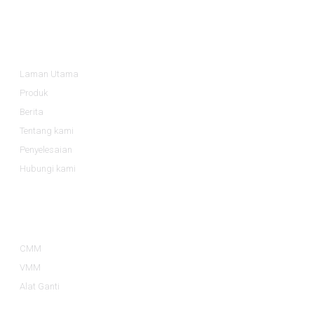
Maklumat
Laman Utama
Produk
Berita
Tentang kami
Penyelesaian
Hubungi kami
Kategori Produk
CMM
VMM
Alat Ganti