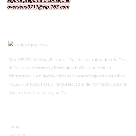
alguna pregunta o consejo en
overseas0711@vip.163.com
Xi'an DIPSEC Metrology Equipment Co., Ltd., está ubicada en la Zona
de Desarrollo Económico y Tecnológico de Xi'an, y su centro de
fabricación e investigación y desarrollo de tecnología está situado en
No.526 Xitai Road, Fase 2, Parque Industrial de Información, Zona de
Desarrollo de Alta Tecnología, Xi'an.
Información
Hogar
Productos