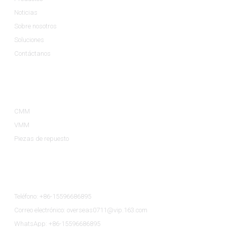
Noticias
Sobre nosotros
Soluciones
Contáctanos
Categorías De Productos
CMM
VMM
Piezas de repuesto
Contáctenos
Teléfono: +86-15596686895
Correo electrónico: overseas0711@vip.163.com
WhatsApp: +86-15596686895