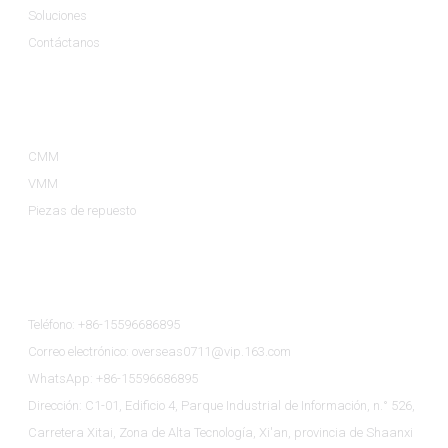
Soluciones
Contáctanos
Categorías De Productos
CMM
VMM
Piezas de repuesto
Contáctenos
Teléfono: +86-15596686895
Correo electrónico: overseas0711@vip.163.com
WhatsApp: +86-15596686895
Dirección: C1-01, Edificio 4, Parque Industrial de Información, n.° 526,
Carretera Xitai, Zona de Alta Tecnología, Xi'an, provincia de Shaanxi