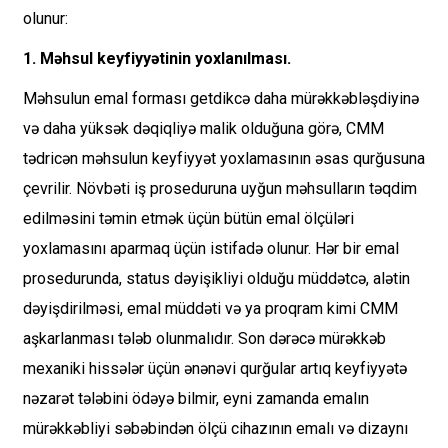
olunur:
1. Məhsul keyfiyyətinin yoxlanılması.
Məhsulun emal forması getdikcə daha mürəkkəbləşdiyinə
və daha yüksək dəqiqliyə malik olduğuna görə, CMM
tədricən məhsulun keyfiyyət yoxlamasının əsas qurğusuna
çevrilir. Növbəti iş proseduruna uyğun məhsulların təqdim
edilməsini təmin etmək üçün bütün emal ölçüləri
yoxlamasını aparmaq üçün istifadə olunur. Hər bir emal
prosedurunda, status dəyişikliyi olduğu müddətcə, alətin
dəyişdirilməsi, emal müddəti və ya proqram kimi CMM
aşkarlanması tələb olunmalıdır. Son dərəcə mürəkkəb
mexaniki hissələr üçün ənənəvi qurğular artıq keyfiyyətə
nəzarət tələbini ödəyə bilmir, eyni zamanda emalın
mürəkkəbliyi səbəbindən ölçü cihazının emalı və dizaynı