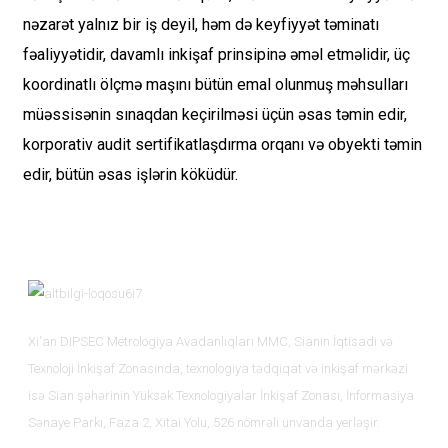
nəzarət yalnız bir iş deyil, həm də keyfiyyət təminatı
fəaliyyətidir, davamlı inkişaf prinsipinə əməl etməlidir, üç
koordinatlı ölçmə maşını bütün emal olunmuş məhsulları
müəssisənin sınaqdan keçirilməsi üçün əsas təmin edir,
korporativ audit sertifikatlaşdırma orqanı və obyekti təmin
edir, bütün əsas işlərin köküdür.
Xi'an DIPSEC Metrologiya Avadanlıqları MMC, Sianın İqtisadi və
Texnoloji İnkişaf Zonasında, texnologiya tədqiqat və inkişaf mərkəzi
isə Sian şəhərinin Yüksək Texnologiyalar İnkişaf Zonası, İnformasiya
Sənaye Parkı, Faza 2, Xitai Yolu, 526 nömrəli ünvanda yerləşir.