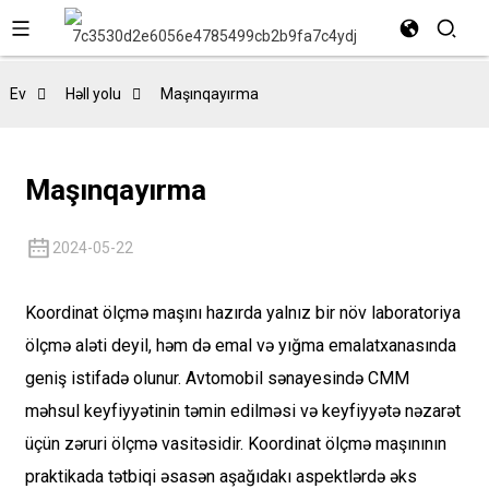
Ev
Həll yolu
Maşınqayırma
Maşınqayırma
2024-05-22
Koordinat ölçmə maşını hazırda yalnız bir növ laboratoriya
ölçmə aləti deyil, həm də emal və yığma emalatxanasında
geniş istifadə olunur. Avtomobil sənayesində CMM
məhsul keyfiyyətinin təmin edilməsi və keyfiyyətə nəzarət
üçün zəruri ölçmə vasitəsidir. Koordinat ölçmə maşınının
praktikada tətbiqi əsasən aşağıdakı aspektlərdə əks