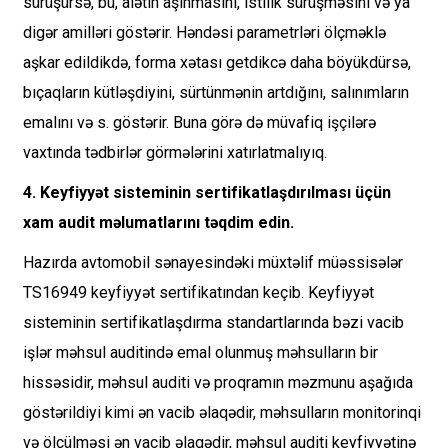
sürüşürsə, bu, alətin aşınmasını, istilik sürüşməsini və ya
digər amilləri göstərir. Həndəsi parametrləri ölçməklə
aşkar edildikdə, forma xətası getdikcə daha böyükdürsə,
bıçaqların kütləşdiyini, sürtünmənin artdığını, salınımların
emalını və s. göstərir. Buna görə də müvafiq işçilərə
vaxtında tədbirlər görmələrini xatırlatmalıyıq.
4. Keyfiyyət sisteminin sertifikatlaşdırılması üçün
xam audit məlumatlarını təqdim edin.
Hazırda avtomobil sənayesindəki müxtəlif müəssisələr
TS16949 keyfiyyət sertifikatından keçib. Keyfiyyət
sisteminin sertifikatlaşdırma standartlarında bəzi vacib
işlər məhsul auditində emal olunmuş məhsulların bir
hissəsidir, məhsul auditi və proqramın məzmunu aşağıda
göstərildiyi kimi ən vacib əlaqədir, məhsulların monitorinqi
və ölçülməsi ən vacib əlaqədir, məhsul auditi keyfiyyətinə