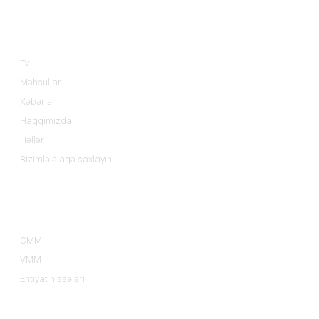
Məlumat
Ev
Məhsullar
Xəbərlər
Haqqımızda
Həllər
Bizimlə əlaqə saxlayın
Məhsul Kateqoriyaları
CMM
VMM
Ehtiyat hissələri