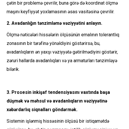
çətin bir problemə çevrilir, buna görə də koordinat ölçmə
maşını keyfiyyət yoxlamasının əsas vasitəsinə çevrilir.
2. Avadanlığın tənzimləmə vəziyyətini anlayın.
Ölçmə nəticələri hissələrin ölçüsünün emalının tolerantlıq
zonasının bir tərəfinə yönəldiyini göstərirsə, bu,
avadanlıqların ən yaxşı vəziyyətə gətirilmədiyini göstərir,
zəruri hallarda avadanlıqları və ya armaturları tənzimləyə
bilərik.
3. Prosesin inkişaf tendensiyasını vaxtında başa
düşmək və məhsul və avadanlıqların vəziyyətinə
xəbərdarlıq siqnalları göndərmək.
Sistemin işlənmiş hissəsinin ölçüsü bir istiqamətdə