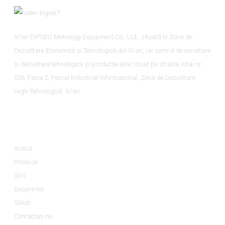
Xi'an DIPSEC Metrology Equipment Co., Ltd., situată în Zona de
Dezvoltare Economică și Tehnologică din Xi'an, iar centrul de cercetare
și dezvoltare tehnologică și producție este situat pe strada Xitai nr.
526, Faza 2, Parcul Industrial Informational, Zona de Dezvoltare
High-Tehnologică, Xi'an.
Informaţii
Acasă
Produse
Ştiri
Despre noi
Soluții
Contactaţi-ne