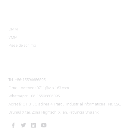
Categorii De Produse
CMM
VMM
Piese de schimb
Contactaţi-Ne
Tel: +86-15596686895
E-mail: overseas0711@vip.163.com
WhatsApp: +86-15596686895
Adresă: C1-01, Clădirea 4, Parcul Industrial Informațional, Nr. 526,
Drumul Xitai, Zona Hightech, Xi'an, Provincia Shaanxi