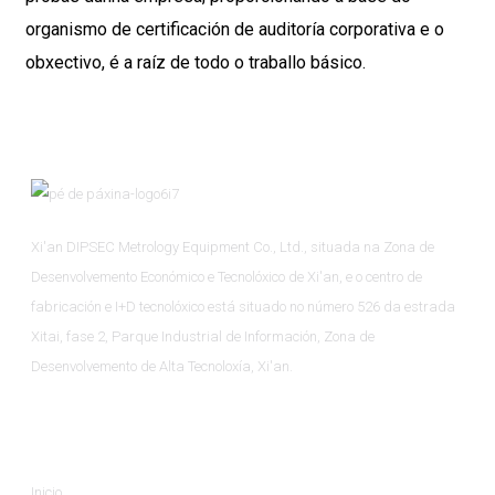
organismo de certificación de auditoría corporativa e o
obxectivo, é a raíz de todo o traballo básico.
Xi'an DIPSEC Metrology Equipment Co., Ltd., situada na Zona de
Desenvolvemento Económico e Tecnolóxico de Xi'an, e o centro de
fabricación e I+D tecnolóxico está situado no número 526 da estrada
Xitai, fase 2, Parque Industrial de Información, Zona de
Desenvolvemento de Alta Tecnoloxía, Xi'an.
Información
Inicio