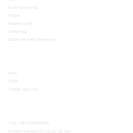
Бүтээгдэхүүнүүд
Мэдээ
Бидний тухай
Шийдлүүд
Бидэнтэй холбоо барина уу
Бүтээгдэхүүний Ангилалууд
НУМ
VMM
Сэлбэг хэрэгсэл
Холбоо Барих
Утас: +86-15596686895
И-мэйл: overseas0711@vip.163.com