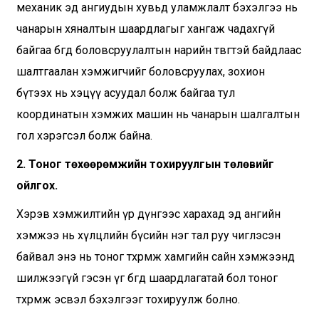
механик эд ангиудын хувьд уламжлалт бэхэлгээ нь
чанарын хяналтын шаардлагыг хангаж чадахгүй
байгаа бөгөөд боловсруулалтын нарийн төвөгтэй байдлаас
шалтгаалан хэмжигчийг боловсруулах, зохион
бүтээх нь хэцүү асуудал болж байгаа тул
координатын хэмжих машин нь чанарын шалгалтын
гол хэрэгсэл болж байна.
2. Тоног төхөөрөмжийн тохируулгын төлөвийг
ойлгох.
Хэрэв хэмжилтийн үр дүнгээс харахад эд ангийн
хэмжээ нь хүлцлийн бүсийн нэг тал руу чиглэсэн
байвал энэ нь тоног төхөөрөмж хамгийн сайн хэмжээнд
шилжээгүй гэсэн үг бөгөөд шаардлагатай бол тоног
төхөөрөмж эсвэл бэхэлгээг тохируулж болно.