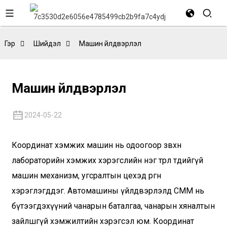
Гэр
Шийдэл
Машин үйлдвэрлэл
Машин үйлдвэрлэл
2024-05-22
Координат хэмжих машин нь одоогоор зөвхөн
лабораторийн хэмжих хэрэгслийн нэг төрөл төдийгүй
машин механизм, угсралтын цехэд өргөн
хэрэглэгддэг. Автомашины үйлдвэрлэлд CMM нь
бүтээгдэхүүний чанарын баталгаа, чанарын хяналтын
зайлшгүй хэмжилтийн хэрэгсэл юм. Координат