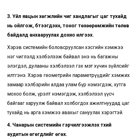
3. Үйл явцын хөгжлийн чиг хандлагыг цаг тухайд
нь ойлгож, бүтээгдэхүүн, тоног төхөөрөмжийн төлөв
байдалд анхааруулах дохио илгээх.
Хэрэв системийн боловсруулсан хэсгийн хэмжээ
нэг чиглэлд хэлбэлзэж байвал энэ нь багажны
элэгдэл, дулааны хэлбэлзэл гэх мэт хүчин зүйлсийг
илтгэнэ. Хэрэв геометрийн параметрүүдийг хэмжих
замаар хэлбэрийн алдаа улам бүр нэмэгдэж, хутга
мохоо болж, үрэлт нэмэгдэж, хэлбэлзэл үүсч
байгааг харуулж байвал холбогдох ажилтнуудад цаг
тухайд нь арга хэмжээ авахыг сануулах хэрэгтэй.
4. Чанарын системийн гэрчилгээжүүлэх түүхий
аудитын өгөгдлийг өгөх.