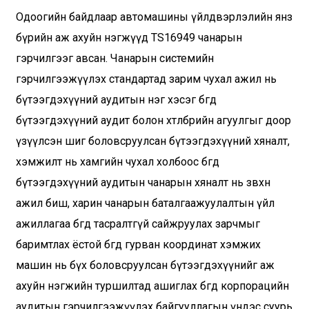
Одоогийн байдлаар автомашины үйлдвэрлэлийн янз
бүрийн аж ахуйн нэгжүүд TS16949 чанарын
гэрчилгээг авсан. Чанарын системийн
гэрчилгээжүүлэх стандартад зарим чухал ажил нь
бүтээгдэхүүний аудитын нэг хэсэг бөгөөд
бүтээгдэхүүний аудит болон хөтөлбөрийн агуулгыг доор
үзүүлсэн шиг боловсруулсан бүтээгдэхүүний хяналт,
хэмжилт нь хамгийн чухал холбоос бөгөөд
бүтээгдэхүүний аудитын чанарын хяналт нь зөвхөн
ажил биш, харин чанарын баталгаажуулалтын үйл
ажиллагаа бөгөөд тасралтгүй сайжруулах зарчмыг
баримтлах ёстой бөгөөд гурван координат хэмжих
машин нь бүх боловсруулсан бүтээгдэхүүнийг аж
ахуйн нэгжийн туршилтад ашиглах бөгөөд корпорацийн
аудитын гэрчилгээжүүлэх байгууллагын үндэс суурь