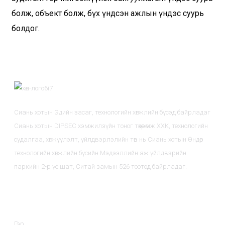
болж, объект болж, бүх үндсэн ажлын үндэс суурь
болдог.
Сиань хотын Эдийн засаг, технологийн хөгжлийн бүсэд байрладаг
Сиань хотын DIPSEC хэмжилзүйн тоног төхөөрөмж ХХК, технологийн
судалгаа, хөгжүүлэлт, үйлдвэрлэлийн төв нь Сиань хотын Өндөр
технологийн хөгжлийн бүсийн Мэдээллийн аж үйлдвэрийн
паркийн 2-р үе шат, Ситай замын 526 тоотод байрладаг.
Мэдээлэл
Гэр