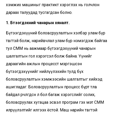
хэмжих машиныг практикт хэрэглэх нь голчлон
дараах талуудад тусгагдсан болно.
1. Бүтээгдэхүүний чанарын хяналт.
Бүтээгдэхүүний боловсруулалтын хэлбэр улам бүр
төвөгтэй болж, нарийвчлал улам бүр нэмэгдэж байгаа
тул CMM нь аажмаар бүтээгдэхүүний чанарын
шалгалтын гол хэрэгсэл болж байна. Үүнийг
дараагийн ажлын процесст мэргэшсэн
бүтээгдэхүүнийг нийлүүлэхийн тулд бүх
боловсруулалтын хэмжээсийн шалгалтыг хийхэд
ашигладаг. Боловсруулалтын процесс бүрт төлөв
байдал өөрчлөгдсөн л бол багаж хэрэгслийг солих,
боловсруулах хугацаа эсвэл програм гэх мэт CMM
илрүүлэлтийг илгээх ёстой. Маш нарийн төвөгтэй