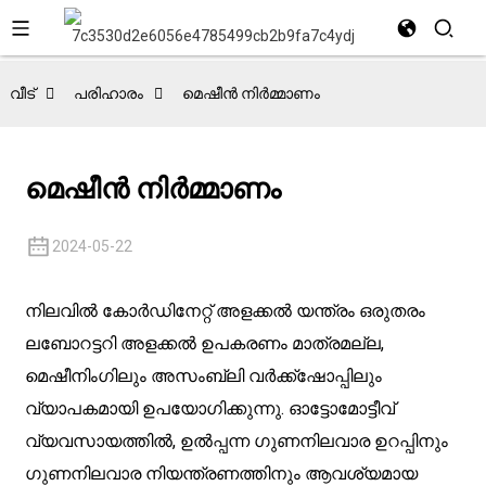
വീട്
പരിഹാരം
മെഷീൻ നിർമ്മാണം
മെഷീൻ നിർമ്മാണം
2024-05-22
നിലവിൽ കോർഡിനേറ്റ് അളക്കൽ യന്ത്രം ഒരുതരം
ലബോറട്ടറി അളക്കൽ ഉപകരണം മാത്രമല്ല,
മെഷീനിംഗിലും അസംബ്ലി വർക്ക്‌ഷോപ്പിലും
വ്യാപകമായി ഉപയോഗിക്കുന്നു. ഓട്ടോമോട്ടീവ്
വ്യവസായത്തിൽ, ഉൽപ്പന്ന ഗുണനിലവാര ഉറപ്പിനും
ഗുണനിലവാര നിയന്ത്രണത്തിനും ആവശ്യമായ