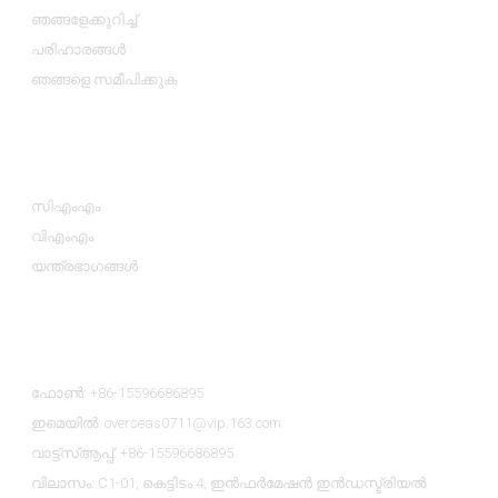
ഞങ്ങളേക്കുറിച്ച്
പരിഹാരങ്ങൾ
ഞങ്ങളെ സമീപിക്കുക
ഉൽപ്പന്ന വിഭാഗങ്ങൾ
സിഎംഎം
വിഎംഎം
യന്ത്രഭാഗങ്ങൾ
ഞങ്ങളെ സമീപിക്കുക
ഫോൺ: +86-15596686895
ഇമെയിൽ: overseas0711@vip.163.com
വാട്ട്‌സ്ആപ്പ്: +86-15596686895
വിലാസം: C1-01, കെട്ടിടം 4, ഇൻഫർമേഷൻ ഇൻഡസ്ട്രിയൽ