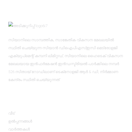
സിയാനിലെ സാമ്പത്തിക, സാങ്കേതിക വികസന മേഖലയിൽ
സ്ഥിതി ചെയ്യുന്ന സിയാൻ ഡിഐപിഎസ്ഇസി മെട്രോളജി
എക്യുപ്‌മെന്റ് കമ്പനി ലിമിറ്റഡ്, സിയാനിലെ ഹൈടെക് വികസന
മേഖലയായ ഇൻഫർമേഷൻ ഇൻഡസ്ട്രിയൽ പാർക്കിലെ നമ്പർ
526 സിതായ് റോഡിലാണ് ടെക്‌നോളജി ആർ & ഡി, നിർമ്മാണ
കേന്ദ്രം സ്ഥിതി ചെയ്യുന്നത്.
വിവരങ്ങൾ
വീട്
ഉൽപ്പന്നങ്ങൾ
വാർത്തകൾ