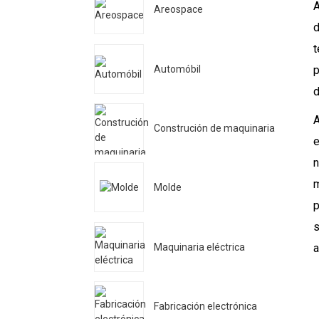
A
Areospace
d
t
Automóbil
p
d
A
Construción de maquinaria
e
n
m
Molde
p
s
Maquinaria eléctrica
a
Fabricación electrónica