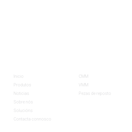
Información
Categorías De Produto
Inicio
CMM
Produtos
VMM
Noticias
Pezas de reposto
Sobre nós
Solucións
Contacta connosco