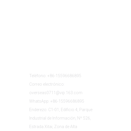
s
Contacta Connosco
Teléfono: +86-15596686895
Correo electrónico:
overseas0711@vip.163.com
WhatsApp: +86-15596686895
Enderezo: C1-01, Edificio 4, Parque
Industrial de Información, Nº 526,
Estrada Xitai, Zona de Alta