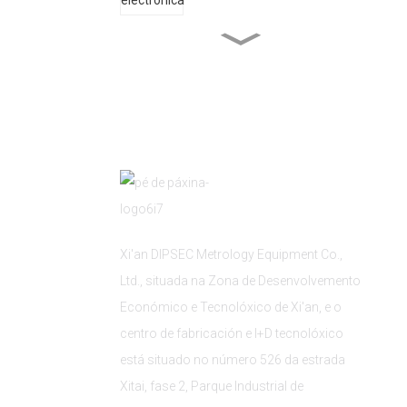
Industria da construción naval
Automatización mecánica
Xi'an DIPSEC Metrology Equipment Co.,
Ltd., situada na Zona de Desenvolvemento
Económico e Tecnolóxico de Xi'an, e o
centro de fabricación e I+D tecnolóxico
está situado no número 526 da estrada
Xitai, fase 2, Parque Industrial de