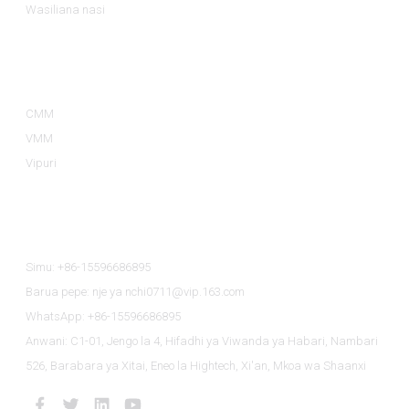
Wasiliana nasi
Aina Za Bidhaa
CMM
VMM
Vipuri
Wasiliana Nasi
Simu: +86-15596686895
Barua pepe: nje ya nchi0711@vip.163.com
WhatsApp: +86-15596686895
Anwani: C1-01, Jengo la 4, Hifadhi ya Viwanda ya Habari, Nambari
526, Barabara ya Xitai, Eneo la Hightech, Xi'an, Mkoa wa Shaanxi