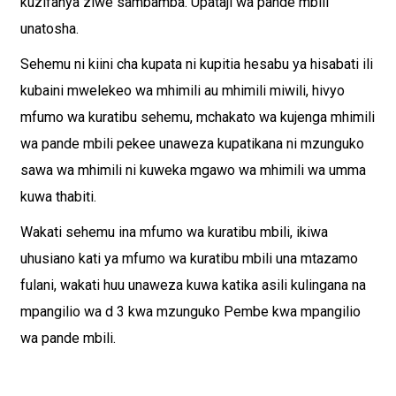
kuzifanya ziwe sambamba. Upataji wa pande mbili
unatosha.
Sehemu ni kiini cha kupata ni kupitia hesabu ya hisabati ili
kubaini mwelekeo wa mhimili au mhimili miwili, hivyo
mfumo wa kuratibu sehemu, mchakato wa kujenga mhimili
wa pande mbili pekee unaweza kupatikana ni mzunguko
sawa wa mhimili ni kuweka mgawo wa mhimili wa umma
kuwa thabiti.
Wakati sehemu ina mfumo wa kuratibu mbili, ikiwa
uhusiano kati ya mfumo wa kuratibu mbili una mtazamo
fulani, wakati huu unaweza kuwa katika asili kulingana na
mpangilio wa d 3 kwa mzunguko Pembe kwa mpangilio
wa pande mbili.