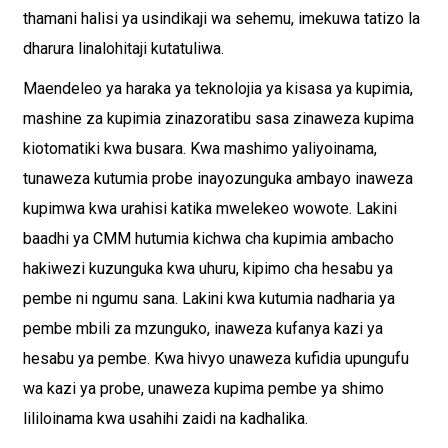
thamani halisi ya usindikaji wa sehemu, imekuwa tatizo la
dharura linalohitaji kutatuliwa.
Maendeleo ya haraka ya teknolojia ya kisasa ya kupimia,
mashine za kupimia zinazoratibu sasa zinaweza kupima
kiotomatiki kwa busara. Kwa mashimo yaliyoinama,
tunaweza kutumia probe inayozunguka ambayo inaweza
kupimwa kwa urahisi katika mwelekeo wowote. Lakini
baadhi ya CMM hutumia kichwa cha kupimia ambacho
hakiwezi kuzunguka kwa uhuru, kipimo cha hesabu ya
pembe ni ngumu sana. Lakini kwa kutumia nadharia ya
pembe mbili za mzunguko, inaweza kufanya kazi ya
hesabu ya pembe. Kwa hivyo unaweza kufidia upungufu
wa kazi ya probe, unaweza kupima pembe ya shimo
lililoinama kwa usahihi zaidi na kadhalika.