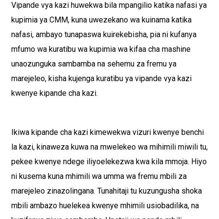
Vipande vya kazi huwekwa bila mpangilio katika nafasi ya
kupimia ya CMM, kuna uwezekano wa kuinama katika
nafasi, ambayo tunapaswa kuirekebisha, pia ni kufanya
mfumo wa kuratibu wa kupimia wa kifaa cha mashine
unaozunguka sambamba na sehemu za fremu ya
marejeleo, kisha kujenga kuratibu ya vipande vya kazi
kwenye kipande cha kazi.
Ikiwa kipande cha kazi kimewekwa vizuri kwenye benchi
la kazi, kinaweza kuwa na mwelekeo wa mihimili miwili tu,
pekee kwenye ndege iliyoelekezwa kwa kila mmoja. Hiyo
ni kusema kuna mhimili wa umma wa fremu mbili za
marejeleo zinazolingana. Tunahitaji tu kuzungusha shoka
mbili ambazo huelekea kwenye mhimili usiobadilika, na