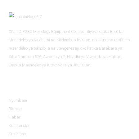
Xi'an DIPSEC Metrology Equipment Co., Ltd., iliyoko katika Eneo la
Maendeleo ya Kiuchumi na Kiteknolojia la Xi'an, na kituo cha utafiti na
maendeleo ya teknolojia na utengenezaji kiko katika Barabara ya
Xitai Nambari 526, Awamu ya 2, Hifadhi ya Viwanda ya Habari,
Eneo la Maendeleo ya Kiteknolojia ya Juu, Xi'an.
Taarifa
Nyumbani
Bidhaa
Habari
Kuhusu sisi
Suluhisho