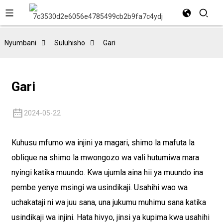
Nyumbani
Suluhisho
Gari
Gari
2024-05-22
Kuhusu mfumo wa injini ya magari, shimo la mafuta la
oblique na shimo la mwongozo wa vali hutumiwa mara
nyingi katika muundo. Kwa ujumla aina hii ya muundo ina
pembe yenye msingi wa usindikaji. Usahihi wao wa
uchakataji ni wa juu sana, una jukumu muhimu sana katika
usindikaji wa injini. Hata hivyo, jinsi ya kupima kwa usahihi