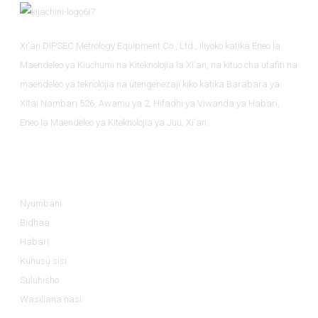
Xi'an DIPSEC Metrology Equipment Co., Ltd., iliyoko katika Eneo la
Maendeleo ya Kiuchumi na Kiteknolojia la Xi'an, na kituo cha utafiti na
maendeleo ya teknolojia na utengenezaji kiko katika Barabara ya
Xitai Nambari 526, Awamu ya 2, Hifadhi ya Viwanda ya Habari,
Eneo la Maendeleo ya Kiteknolojia ya Juu, Xi'an.
Taarifa
Nyumbani
Bidhaa
Habari
Kuhusu sisi
Suluhisho
Wasiliana nasi