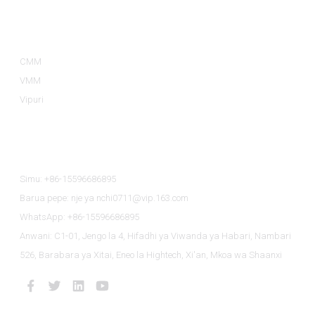
Aina Za Bidhaa
CMM
VMM
Vipuri
Wasiliana Nasi
Simu: +86-15596686895
Barua pepe: nje ya nchi0711@vip.163.com
WhatsApp: +86-15596686895
Anwani: C1-01, Jengo la 4, Hifadhi ya Viwanda ya Habari, Nambari
526, Barabara ya Xitai, Eneo la Hightech, Xi'an, Mkoa wa Shaanxi