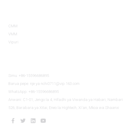
Aina Za Bidhaa
CMM
VMM
Vipuri
Wasiliana Nasi
Simu: +86-15596686895
Barua pepe: nje ya nchi0711@vip.163.com
WhatsApp: +86-15596686895
Anwani: C1-01, Jengo la 4, Hifadhi ya Viwanda ya Habari, Nambari
526, Barabara ya Xitai, Eneo la Hightech, Xi'an, Mkoa wa Shaanxi