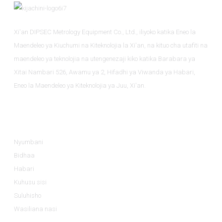
Xi'an DIPSEC Metrology Equipment Co., Ltd., iliyoko katika Eneo la
Maendeleo ya Kiuchumi na Kiteknolojia la Xi'an, na kituo cha utafiti na
maendeleo ya teknolojia na utengenezaji kiko katika Barabara ya
Xitai Nambari 526, Awamu ya 2, Hifadhi ya Viwanda ya Habari,
Eneo la Maendeleo ya Kiteknolojia ya Juu, Xi'an.
Taarifa
Nyumbani
Bidhaa
Habari
Kuhusu sisi
Suluhisho
Wasiliana nasi