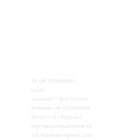
Kontakta Oss
Tel: +86-15596686895
E-post:
overseas0711@vip.163.com
WhatsApp: +86-15596686895
Adress: C1-01, Byggnad 4,
Informationsindustriparken, Nr
526, Xitai Road, Hightech Zone,