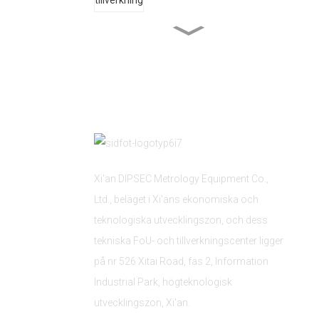
Varvsindustrin
Mekanisk automation
Xi'an DIPSEC Metrology Equipment Co.,
Ltd., beläget i Xi'ans ekonomiska och
teknologiska utvecklingszon, och dess
tekniska FoU- och tillverkningscenter ligger
på nr 526 Xitai Road, fas 2, Information
Industrial Park, högteknologisk
utvecklingszon, Xi'an.