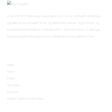
Xi'an DIPSEC Metrology Equipment Co., Ltd. er staðsett í efnahags-
og tækniþróunarsvæði Xi'an, og tæknirannsóknar- og þróunar- og
framleiðslumiðstöðin er staðsett að nr. 526 Xitai Road, 2. áfanga,
Upplýsingaiðnaðargarðurinn, Hátækniþróunarsvæðið, Xi'an.
Upplýsingar
Heim
Vörur
Fréttir
Um okkur
Lausnir
Hafðu samband við okkur