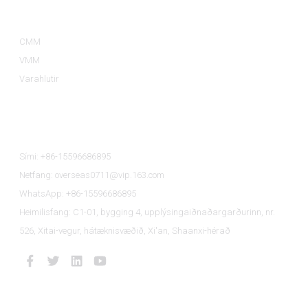
Vöruflokkar
CMM
VMM
Varahlutir
Hafðu Samband Við Okkur
Sími: +86-15596686895
Netfang: overseas0711@vip.163.com
WhatsApp: +86-15596686895
Heimilisfang: C1-01, bygging 4, upplýsingaiðnaðargarðurinn, nr.
526, Xitai-vegur, hátæknisvæðið, Xi'an, Shaanxi-hérað