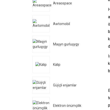
Areaospace
H
a
Awtomobil
ö
b
k
Maşyn gurluşygy
d
I
k
Kälip
b
Güýçli enjamlar
E
t
p
Elektron önümçilik