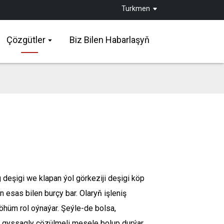
Turkmen
Çözgütler
Biz Bilen Habarlaşyň
 deşigi we klapan ýol görkeziji deşigi köp
 esas bilen burçy bar. Olaryň işleniş
möhüm rol oýnaýar. Şeýle-de bolsa,
i gyssagly çözülmeli mesele bolup durýar.