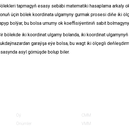
ölekleri tapmagyň esasy sebäbi matematiki hasaplama arkaly ok
onuň üçin bölek koordinata ulgamyny gurmak prosesi diňe iki ölç
apyp bolýar, bu bolsa umumy ok koeffisiýentiniň sabit bolmagyny
ir bölekde iki koordinat ulgamy bolanda, iki koordinat ulgamynyň
ukdaýnazardan garaýşa eýe bolsa, bu wagt iki ölçegli deňleşdirm
sasynda asyl görnüşde bolup biler.
Maglumat
Önüm Kategoriýalary
Öý
CMM
Önümler
VMM