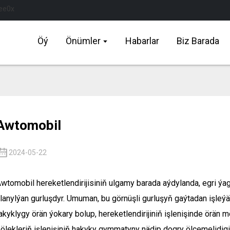
Öý
Önümler
Habarlar
Biz Barada
Awtomobil
2024-05-22
wtomobil hereketlendirijisiniň ulgamy barada aýdylanda, egri ýag
lanylýan gurluşdyr. Umuman, bu görnüşli gurluşyň gaýtadan işleýän
akyklygy örän ýokary bolup, hereketlendirijiniň işlenişinde örän 
ölekleriň işlenişiniň hakyky gymmatyny nädip dogry ölçemelidig