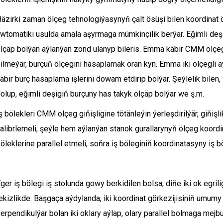
äzirki zaman ölçeg tehnologiýasynyň çalt ösüşi bilen koordinat ö
wtomatiki usulda amala aşyrmaga mümkinçilik berýär. Eğimli deşik
lçäp bolýan aýlanýan zond ulanyp bileris. Emma käbir CMM ölçeg k
ilmeýär, burçuň ölçegini hasaplamak örän kyn. Emma iki ölçegli 
äbir burç hasaplama işlerini dowam etdirip bolýar. Şeýlelik bile
olup, eğimli deşigiň burçuny has takyk ölçäp bolýar we ş.m.
ş bölekleri CMM ölçeg giňişligine tötänleýin ýerleşdirilýär, giňi
alibrlemeli, şeýle hem aýlanýan stanok gurallarynyň ölçeg koo
öleklerine parallel etmeli, soňra iş böleginiň koordinatasyny iş 
ger iş bölegi iş stolunda gowy berkidilen bolsa, diňe iki ok egriligi
ekizlikde. Başgaça aýdylanda, iki koordinat görkezijisiniň umumy
erpendikulýar bolan iki oklary aýlap, olary parallel bolmaga mejbur