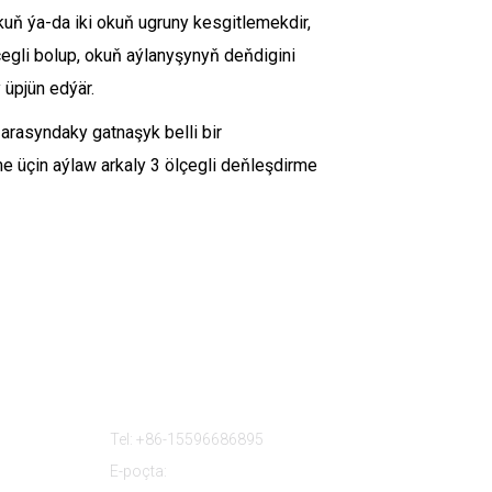
uň ýa-da iki okuň ugruny kesgitlemekdir,
egli bolup, okuň aýlanyşynyň deňdigini
 üpjün edýär.
 arasyndaky gatnaşyk belli bir
e üçin aýlaw arkaly 3 ölçegli deňleşdirme
Biz Bilen Habarlaşyň
Tel: +86-15596686895
E-poçta: