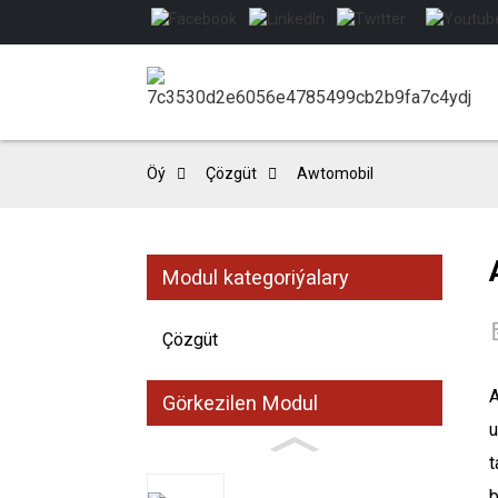
Öý
Çözgüt
Awtomobil
Modul kategoriýalary
Çözgüt
A
Görkezilen Modul
u
t
b