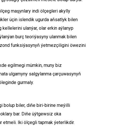
lçeg maşynlary indi ölçegleri akylly
ler üçin islendik ugurda aňsatlyk bilen
ellelerini ulanýar, olar erkin aýlanyp
aýlanýan burç teoriýasyny ulanmak bilen
n, zond funksiýasynyň ýetmezçiligini öwezini
şlikde egilmegi mümkin, muny biz
rdinata ulgamyny salgylanma çarçuwasynyň
böleginde gurmaly.
 bolup biler, diňe biri-birine meýilli
 oklary bar. Diňe üýtgewsiz oka
 etmeli. Iki ölçegli tapmak ýeterlikdir.