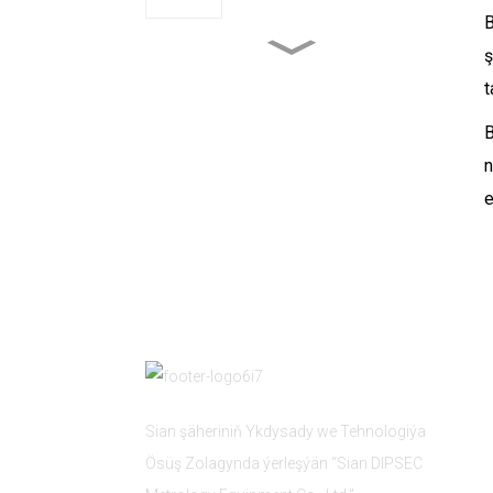
B
ş
Gämi gurluşyk senagaty
t
B
Mehaniki awtomatlaşdyrma
n
e
Sian şäheriniň Ykdysady we Tehnologiýa
Ösüş Zolagynda ýerleşýän “Sian DIPSEC