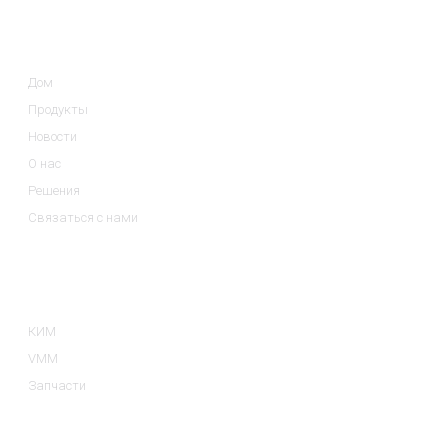
Информация
Дом
Продукты
Новости
О нас
Решения
Связаться с нами
Категории Товаров
КИМ
VMM
Запчасти
Связаться С Нами