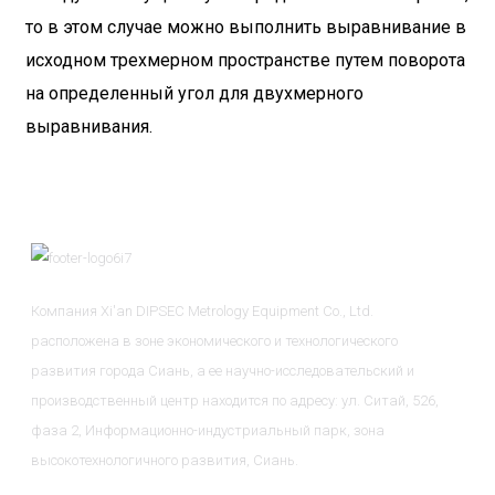
то в этом случае можно выполнить выравнивание в
исходном трехмерном пространстве путем поворота
на определенный угол для двухмерного
выравнивания.
Компания Xi'an DIPSEC Metrology Equipment Co., Ltd.
расположена в зоне экономического и технологического
развития города Сиань, а ее научно-исследовательский и
производственный центр находится по адресу: ул. Ситай, 526,
фаза 2, Информационно-индустриальный парк, зона
высокотехнологичного развития, Сиань.