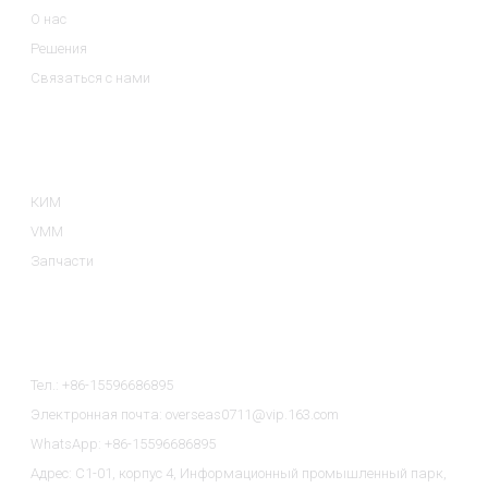
О нас
Решения
Связаться с нами
Категории Товаров
КИМ
VMM
Запчасти
Связаться С Нами
Тел.: +86-15596686895
Электронная почта: overseas0711@vip.163.com
WhatsApp: +86-15596686895
Адрес: C1-01, корпус 4, Информационный промышленный парк,