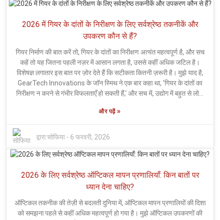
काम कर रहे हैं, जिससे कई तरह की अनियमितताएं उत्पन्न हो सकती हैं। सेंटीमीटर
(Cmm) मापने वाले उपकरण को स्थापित करना केवल उपकरण खरीदने तक सीमित
2026 में गियर के दांतों के निरीक्षण के लिए सर्वश्रेष्ठ तकनीकें और
नहीं है—इसके लिए थोड़े प्रशिक्षण और थोड़े वित्तीय निवेश की आवश्यकता होती है।
कुछ कंपनियां लागत को लेकर थोड़ी संशय में हैं। लेकिन यकीन मानिए, लंबे समय में
उपकरण कौन से हैं?
शुरुआती खर्चे मिलने वाले फायदों के मुकाबले कुछ भी नहीं हैं। नई तकनीक को
गियर निर्माण की बात करें तो, गियर के दांतों का निरीक्षण अत्यंत महत्वपूर्ण है, और सच
अपनाना पारंपरिक तौर-तरीकों में बड़ा बदलाव ला सकता है। हां, अपने कम्फर्ट ज़ोन से
कहें तो यह जितना पहली नज़र में आसान लगता है, उससे कहीं अधिक जटिल है।
बाहर निकलना हिम्मत का काम है, लेकिन इसके फायदे? बिलकुल लाजवाब हैं। कहने
विशेषज्ञ लगातार इस बात पर ज़ोर देते हैं कि सटीकता कितनी ज़रूरी है। मुझे याद है,
का मतलब यह है कि अगर आपको सटीक परिणाम चाहिए, तो आज से ही शुरुआत कर
GearTech Innovations के जॉन स्मिथ ने एक बार कहा था, 'गियर के दांतों का
दीजिए। इंतज़ार क्यों करें?
निरीक्षण न करने से गंभीर विफलताएँ हो सकती हैं,' और सच में, उद्योग में बहुत से लोगों
को यह बात समझ में आ गई। उनकी बात बिल्कुल सटीक है। गियर को टिकाऊ और
»
और पढ़ें
सुचारू रूप से काम करने योग्य बनाना केवल सरसरी नज़र डालने से नहीं होता। यह
सही उपकरणों और तकनीकों के उपयोग के बारे में है। आजकल, हाई-रिज़ॉल्यूशन
इमेजिंग और लेज़र स्कैनिंग सचमुच गेम-चेंजर हैं—वे वाकई कमाल के हैं। लेकिन इस
द्वारा:
सोफिया
-
6 फरवरी, 2026
सारी आधुनिक तकनीक के बावजूद, आपको पैनी नज़र की ज़रूरत है। इंसान गलतियाँ
कर सकते हैं, और यह ऐसी चीज़ है जिसे आप नज़रअंदाज़ नहीं कर सकते। 2026 में
गियर के दांतों के निरीक्षण के सर्वोत्तम तरीकों की तलाश करते हुए, यह सब नए नवाचारों
2026 के लिए सर्वश्रेष्ठ ऑप्टिकल मापन प्रणालियाँ: किन बातों पर
और आजमाए हुए पारंपरिक तरीकों के बीच सही संतुलन खोजने के बारे में है। यह एक
नाजुक संतुलन है। कभी-कभी, सबसे अच्छा तरीका खोजने में कुछ परीक्षण और त्रुटि
ध्यान देना चाहिए?
शामिल होती है। पिछली गलतियों से सीखना वास्तव में बेहतर रणनीतियाँ विकसित
ऑप्टिकल तकनीक की तेज़ी से बदलती दुनिया में, ऑप्टिकल मापन प्रणालियों की दिशा
करने में सहायक होता है। अंततः, गियर के दाँतों का सही निरीक्षण करना केवल एक
को समझना पहले से कहीं अधिक महत्वपूर्ण हो गया है। मुझे ऑप्टिकल उपकरणों की
झंझट नहीं है—यह मशीनरी को विश्वसनीय और सुरक्षित बनाए रखने की कुंजी है।