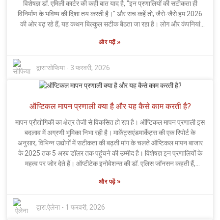
विशेषज्ञ डॉ. एमिली कार्टर की कही बात याद है, "इन प्रणालियों की सटीकता ही
विनिर्माण के भविष्य की दिशा तय करती है।" और सच कहें तो, जैसे-जैसे हम 2026
की ओर बढ़ रहे हैं, यह कथन बिल्कुल सटीक बैठता जा रहा है। लोग और कंपनियां
अपनी उत्पादन लाइनों में अधिक सटीकता और दक्षता की मांग कर रही हैं। वे ऐसे
»
और पढ़ें
समाधान चाहते हैं जो चीजों को जटिल बनाए बिना गुणवत्ता नियंत्रण को बेहतर बनाएं।
यहीं पर ऑप्टिकल मापन प्रणालियां काम आती हैं—ये आयामों, आकृतियों और सतह की
बारीकियों को अत्यंत उच्च सटीकता के साथ मापने में सक्षम हैं। लेकिन बात यह है कि
द्वारा:
सोफिया
-
3 फरवरी, 2026
बाज़ार में मौजूद सभी प्रणालियां उम्मीदों पर खरी नहीं उतरतीं। कुछ प्रणालियां
उम्मीदों पर खरी नहीं उतरतीं, जिससे उत्पादन स्थल पर महंगी गलतियां हो सकती हैं।
जैसे-जैसे उद्योग आगे बढ़ रहा है, सही ऑप्टिकल मापन प्रणाली का चुनाव करना बेहद
ऑप्टिकल मापन प्रणाली क्या है और यह कैसे काम करती है?
महत्वपूर्ण हो जाता है। पुरानी या कम विश्वसनीय तकनीक का उपयोग करने से काम
धीमा हो सकता है और अधिक समय बर्बाद हो सकता है, जो कोई नहीं चाहता।
मापन प्रौद्योगिकी का क्षेत्र तेजी से विकसित हो रहा है। ऑप्टिकल मापन प्रणाली इस
निर्माताओं को अपने विकल्पों पर गंभीरता से विचार करने और विश्वसनीयता और
बदलाव में अग्रणी भूमिका निभा रही है। मार्केट्सएंडमार्केट्स की एक रिपोर्ट के
नवीनता को संयोजित करने वाली प्रणालियों को चुनने की आवश्यकता है। नवीनतम
अनुसार, विभिन्न उद्योगों में सटीकता की बढ़ती मांग के चलते ऑप्टिकल मापन बाजार
ऑप्टिकल उपकरणों में निवेश करने का मतलब केवल बेहतर उत्पाद ही नहीं है; यह
के 2025 तक 5 अरब डॉलर तक पहुंचने की उम्मीद है। विशेषज्ञ इन प्रणालियों के
व्यवसायों को प्रतिस्पर्धी बने रहने और विकास करने में भी मदद करता है। भविष्य
महत्व पर जोर देते हैं। ऑप्टीटेक इनोवेशन्स की डॉ. एलिस जॉनसन कहती हैं,
उज्ज्वल दिखता है—जब आप आज समझदारी भरे निर्णय लेते हैं, तो चीजें सही दिशा में
"ऑप्टिकल मापन प्रणालियां गुणवत्ता और सटीकता के आकलन के तरीके में
बढ़ने लगती हैं।
»
और पढ़ें
क्रांतिकारी बदलाव ला रही हैं।" यह नवाचार न केवल उत्पादकता बढ़ाता है बल्कि
विनिर्माण प्रक्रियाओं में त्रुटियों को भी कम करता है। हालांकि, अंशांकन और
प्रणाली एकीकरण को लेकर चुनौतियां अभी भी बनी हुई हैं। ऑप्टिकल मापन
द्वारा:
ऐलेना
-
1 फरवरी, 2026
प्रणालियां महत्वपूर्ण डेटा प्रदान करती हैं, फिर भी इष्टतम प्रदर्शन प्राप्त करने के