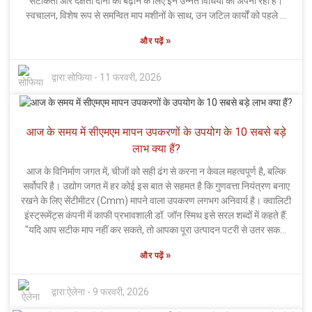
सटीकता और दक्षता दोनों को बढ़ाने के लिए इन उन्नत विधियों को अपना रही हैं।
हो।
स्वचालन, विशेष रूप से समन्वित माप मशीनों के साथ, उन जटिल कार्यों को पहले से
कहीं अधिक सरल बना देता है। इन स्वचालित प्रणालियों की बदौलत अब सूक्ष्म
»
और पढ़ें
सहनशीलता पर नज़र रखना और छोटे दोषों का पता लगाना बहुत आसान हो गया है।
प्रत्येक निरीक्षण विश्वसनीय डेटा प्रदान करता है, जो उद्योग मानकों को बनाए रखने
के लिए अत्यंत महत्वपूर्ण है। बेशक, सब कुछ एकदम सही नहीं है। रास्ते में कुछ बाधाएँ
द्वारा:
सोफिया
-
11 फरवरी, 2026
भी हैं, जैसे कि उच्च प्रारंभिक लागत जो छोटे व्यवसायों को हतोत्साहित कर सकती है,
और कर्मचारियों को नई तकनीक का उपयोग करने के लिए प्रशिक्षित करने में निरंतर
चुनौतियाँ। फिर भी, शीर्ष स्वचालित CMM निरीक्षण तकनीकों की अच्छी समझ
आज के समय में सीएमएम मापन उपकरणों के उपयोग के 10 सबसे बड़े
व्यवसायों को दीर्घकालिक रूप से बहुत मदद कर सकती है। अपनी वर्तमान
प्रक्रियाओं की समीक्षा करना और सुधार के क्षेत्रों की तलाश करना एक समझदारी
लाभ क्या हैं?
भरा कदम है। इन नवाचारों को अपनाकर, कंपनियाँ विकास कर सकती हैं और अपने
आज के विनिर्माण जगत में, चीजों को सही ढंग से करना न केवल महत्वपूर्ण है, बल्कि
उत्पादन स्तर को बढ़ा सकती हैं। जैसे-जैसे उद्योग विकसित होता जा रहा है,
सर्वोपरि है। उद्योग जगत में हर कोई इस बात से सहमत है कि गुणवत्ता नियंत्रण बनाए
स्वचालित प्रणाली अपनाने के महान लाभों और संभावित बाधाओं दोनों का मूल्यांकन
रखने के लिए सेंटीमीटर (Cmm) मापने वाला उपकरण लगभग अनिवार्य है। क्वालिटी
करना वास्तव में महत्वपूर्ण है।
इंस्ट्रूमेंट्स कंपनी में काफी प्रभावशाली डॉ. जॉन स्मिथ इसे सरल शब्दों में कहते हैं:
"यदि आप सटीक माप नहीं कर सकते, तो आपका पूरा उत्पादन पटरी से उतर सकता
है।" और सच कहें तो, ये उन्नत मापन उपकरण केवल संख्याओं के बारे में नहीं हैं। ये
»
और पढ़ें
वास्तव में उत्पादकता बढ़ाते हैं और अपव्यय को कम करने में मदद करते हैं। जिन
कंपनियों ने सेंटीमीटर (Cmm) मापने वाले उपकरण को अपनाया है, वे अक्सर अपनी
उत्पादन प्रक्रियाओं में कम त्रुटियां देखती हैं। इससे समय और, निश्चित रूप से,
द्वारा:
ऐलेना
-
9 फरवरी, 2026
धन की बचत होती है। लेकिन बात यह है कि अभी भी कई व्यवसाय पुराने तरीकों से