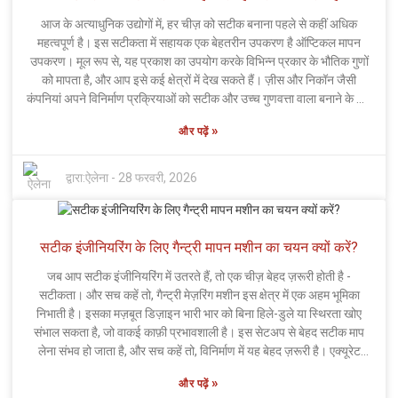
के साथ, उचित रखरखाव की अनदेखी करने से काफी महंगे विलंब या गलतियाँ हो
आज के अत्याधुनिक उद्योगों में, हर चीज़ को सटीक बनाना पहले से कहीं अधिक
सकती हैं। इसलिए, वास्तव में, इन उपकरणों की देखभाल करने और उन्हें उत्तम स्थिति
महत्वपूर्ण है। इस सटीकता में सहायक एक बेहतरीन उपकरण है ऑप्टिकल मापन
में रखने के महत्व को समझना न केवल एक अच्छी आदत है, बल्कि विनिर्माण प्रक्रिया
उपकरण। मूल रूप से, यह प्रकाश का उपयोग करके विभिन्न प्रकार के भौतिक गुणों
में होने वाली उन महंगी गलतियों से बचने के लिए यह अत्यंत आवश्यक है।
को मापता है, और आप इसे कई क्षेत्रों में देख सकते हैं। ज़ीस और निकॉन जैसी
कंपनियां अपने विनिर्माण प्रक्रियाओं को सटीक और उच्च गुणवत्ता वाला बनाने के लिए
इस उन्नत उपकरण का उपयोग कर रही हैं। तो, यह कैसे काम करता है? यह विश्लेषण
»
और पढ़ें
करता है कि वस्तुओं के साथ संपर्क करने पर प्रकाश कैसा व्यवहार करता है। और
सच कहें तो, इससे हमें बहुत कुछ पता चल सकता है—ऐसी चीजें जिन्हें मानव आँख
शायद पूरी तरह से न देख पाए, जैसे कि छोटे-छोटे दोष या खामियां। लेकिन यहाँ एक
द्वारा:
ऐलेना
-
28 फरवरी, 2026
पेंच है—यह तकनीक काफी जटिल होने के कारण थोड़ी पेचीदा हो सकती है। इसका
मतलब है कि ऑपरेटरों को उचित प्रशिक्षण की आवश्यकता है, अन्यथा वे परिणामों को
गलत समझ सकते हैं। हालांकि यह बेहद कुशल है, फिर भी यह परिपूर्ण नहीं है, और हर
सटीक इंजीनियरिंग के लिए गैन्ट्री मापन मशीन का चयन क्यों करें?
समय एक समान परिणाम प्राप्त करना एक वास्तविक चुनौती हो सकती है, खासकर
जब परिस्थितियां अनुकूल न हों। लेकिन सबसे अच्छी बात यह है कि ऑप्टिकल मापन
जब आप सटीक इंजीनियरिंग में उतरते हैं, तो एक चीज़ बेहद ज़रूरी होती है -
उपकरण केवल डेटा एकत्र करने तक ही सीमित नहीं है। यह तकनीक कई उद्योगों को
सटीकता। और सच कहें तो, गैन्ट्री मेज़रिंग मशीन इस क्षेत्र में एक अहम भूमिका
आकार देती है—जैसे कि एयरोस्पेस, ऑटोमोटिव और अन्य। हालांकि यह तकनीक
निभाती है। इसका मज़बूत डिज़ाइन भारी भार को बिना हिले-डुले या स्थिरता खोए
बेहद शानदार है, फिर भी यह याद रखना महत्वपूर्ण है कि यह सिर्फ एक उपकरण है।
संभाल सकता है, जो वाकई काफ़ी प्रभावशाली है। इस सेटअप से बेहद सटीक माप
मानवीय निगरानी के बिना इस पर अत्यधिक निर्भरता हमें गुमराह कर सकती है।
लेना संभव हो जाता है, और सच कहें तो, विनिर्माण में यह बेहद ज़रूरी है। एक्यूरेट
इसलिए, हालांकि यह उपकरण निश्चित रूप से क्रांतिकारी है, लेकिन इसकी क्षमताओं
मेज़रमेंट सॉल्यूशंस जैसी कई कंपनियाँ अपने प्रोजेक्ट्स के लिए इन मशीनों पर बहुत
और सीमाओं को समझना—तकनीक और मानवीय विवेक के बीच सही संतुलन बनाए
»
और पढ़ें
ज़्यादा निर्भर करती हैं। ये मशीनें सिर्फ़ परीक्षण ही नहीं करतीं, बल्कि हर छोटी से छोटी
रखना—अत्यंत महत्वपूर्ण है।