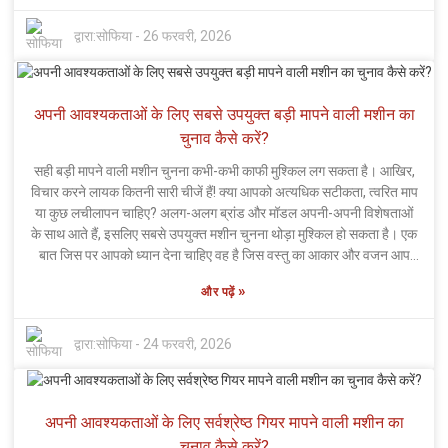
बात का विश्लेषण और निरीक्षण करती हैं, जिससे उत्पादन के हर चरण में गुणवत्ता बनी
रहती है। फिर भी, यह सोचना आसान है कि मशीनें ही सब कुछ कर लेती हैं - लेकिन
द्वारा:
सोफिया
-
26 फरवरी, 2026
ऐसा नहीं है। ऑपरेटरों को सतर्क रहना चाहिए, सवाल पूछने चाहिए और परिणामों पर
नज़र रखनी चाहिए। गैन्ट्री मेज़रिंग मशीन लगवाने से आपके विनिर्माण कार्य में काफ़ी
सुधार हो सकता है। हाँ, शुरुआती निवेश थोड़ा ज़्यादा हो सकता है, लेकिन सच कहें तो,
अपनी आवश्यकताओं के लिए सबसे उपयुक्त बड़ी मापने वाली मशीन का
इसके दीर्घकालिक लाभ इसे सार्थक बनाते हैं। अंततः, सटीकता में महारत हासिल
करना केवल उन्नत तकनीक होने के बारे में नहीं है - यह उसे मानवीय अंतर्दृष्टि के साथ
चुनाव कैसे करें?
मिलाने के बारे में है। मशीनें इतनी जल्दी मानवीय निगरानी की जगह नहीं ले पाएंगी -
सही बड़ी मापने वाली मशीन चुनना कभी-कभी काफी मुश्किल लग सकता है। आखिर,
यही उत्तम संतुलन वास्तव में इंजीनियरिंग में हर चीज को सुचारू रूप से चलाने में
विचार करने लायक कितनी सारी चीजें हैं! क्या आपको अत्यधिक सटीकता, त्वरित माप
सहायक होता है।
या कुछ लचीलापन चाहिए? अलग-अलग ब्रांड और मॉडल अपनी-अपनी विशेषताओं
के साथ आते हैं, इसलिए सबसे उपयुक्त मशीन चुनना थोड़ा मुश्किल हो सकता है। एक
बात जिस पर आपको ध्यान देना चाहिए वह है जिस वस्तु का आकार और वजन आप
मापने वाले हैं। क्या आप छोटे घटकों या बड़ी, भारी संरचनाओं से निपट रहे हैं? ये
»
और पढ़ें
मशीनें सभी के लिए एक जैसी नहीं होतीं। कुछ मशीनें छोटे से मध्यम आकार के भागों के
लिए एकदम सही होती हैं, और अन्य सटीकता से समझौता किए बिना बड़ी वस्तुओं को
संभालने के लिए बनाई जाती हैं। और हां, सॉफ्टवेयर को भी देखना न भूलें। क्या यह
द्वारा:
सोफिया
-
24 फरवरी, 2026
उपयोग में आसान है? क्या यह आपके मौजूदा सिस्टम के साथ आसानी से जुड़ जाएगा?
याद रखें, एक अच्छी बड़ी मापने वाली मशीन आपके काम को आसान और तेज बनाएगी -
न कि उसे सिरदर्द में बदल देगी। इसलिए, अपना समय लें और इन सभी कारकों पर
अपनी आवश्यकताओं के लिए सर्वश्रेष्ठ गियर मापने वाली मशीन का
ध्यान से विचार करें। अभी सोच-समझकर निर्णय लेने से बाद में पछतावा कम होगा।
जल्दबाजी करने से बेहतर है सावधानी बरतना, है ना?
चुनाव कैसे करें?