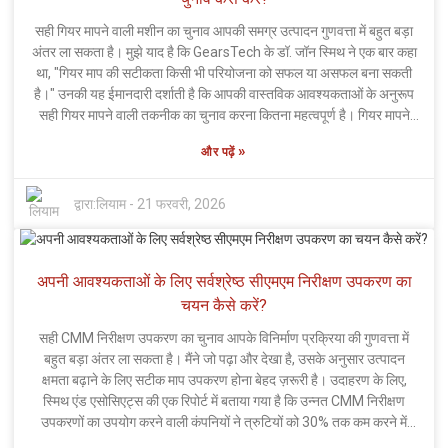
सही गियर मापने वाली मशीन का चुनाव आपकी समग्र उत्पादन गुणवत्ता में बहुत बड़ा
अंतर ला सकता है। मुझे याद है कि GearsTech के डॉ. जॉन स्मिथ ने एक बार कहा
था, "गियर माप की सटीकता किसी भी परियोजना को सफल या असफल बना सकती
है।" उनकी यह ईमानदारी दर्शाती है कि आपकी वास्तविक आवश्यकताओं के अनुरूप
सही गियर मापने वाली तकनीक का चुनाव करना कितना महत्वपूर्ण है। गियर मापने
वाली मशीन खरीदते समय, कुछ मुख्य बातों पर विचार करना चाहिए - जैसे कि उसकी
»
और पढ़ें
सटीकता, बहुमुखी प्रतिभा और उपयोग में आसानी। कुछ मशीनें अत्यधिक सटीक
होती हैं, लेकिन उन्हें चलाना मुश्किल हो सकता है, जिससे अंततः सभी निराश हो जाते
हैं। इंजीनियर अक्सर जटिल इंटरफेस से जूझते हैं जो वास्तविक माप में बाधा उत्पन्न
द्वारा:
लियाम
-
21 फरवरी, 2026
करते हैं। इसके अलावा, उन गियरों के आकार और प्रकार के बारे में भी सोचें जिन पर
आप काम करेंगे - सभी मशीनें हर काम के लिए उपयुक्त नहीं होती हैं। अपने अनुभवों के
आधार पर, उद्योग में कई लोग यह समझते हैं कि सही मशीन ढूंढने का मतलब अक्सर
अपनी आवश्यकताओं के लिए सर्वश्रेष्ठ सीएमएम निरीक्षण उपकरण का
कुछ समझौता करना होता है। बेशक, कुछ विशेषताएं पहली नजर में आवश्यक लगती
हैं, लेकिन वे कभी-कभी अनावश्यक जटिलता पैदा कर सकती हैं। एक अच्छी गियर
चयन कैसे करें?
मापने वाली मशीन में संतुलन होना चाहिए—यह सटीक माप प्रदान करे और आपके
सही CMM निरीक्षण उपकरण का चुनाव आपके विनिर्माण प्रक्रिया की गुणवत्ता में
काम को मुश्किल न बनाए। यह आपकी आवश्यकताओं को पूरा करे, न तो ऑपरेटर पर
बहुत बड़ा अंतर ला सकता है। मैंने जो पढ़ा और देखा है, उसके अनुसार उत्पादन
बोझ डाले और न ही प्रक्रिया को अनावश्यक रूप से जटिल बनाए।
क्षमता बढ़ाने के लिए सटीक माप उपकरण होना बेहद ज़रूरी है। उदाहरण के लिए,
स्मिथ एंड एसोसिएट्स की एक रिपोर्ट में बताया गया है कि उन्नत CMM निरीक्षण
उपकरणों का उपयोग करने वाली कंपनियों ने त्रुटियों को 30% तक कम करने में
सफलता प्राप्त की है। यह वाकई महत्वपूर्ण है, है ना? उद्योग विशेषज्ञ डॉ. जॉन कार्टर