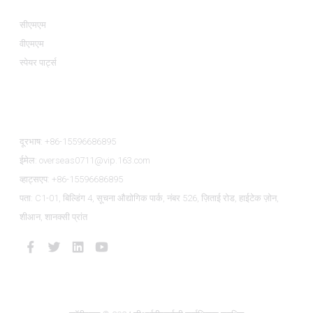
सीएमएम
वीएमएम
स्पेयर पार्ट्स
हमसे संपर्क करें
दूरभाष: +86-15596686895
ईमेल: overseas0711@vip.163.com
व्हाट्सएप: +86-15596686895
पता: C1-01, बिल्डिंग 4, सूचना औद्योगिक पार्क, नंबर 526, ज़िताई रोड, हाईटेक ज़ोन,
शीआन, शानक्सी प्रांत