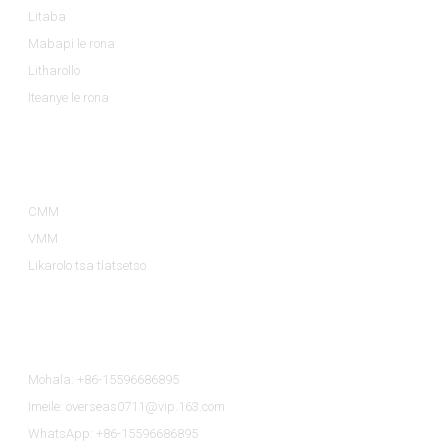
Litaba
Mabapi le rona
Litharollo
Iteanye le rona
Lihlopha Tsa Lihlahisoa
CMM
VMM
Likarolo tsa tlatsetso
Iteanye Le Rona
Mohala: +86-15596686895
Imeile: overseas0711@vip.163.com
WhatsApp: +86-15596686895