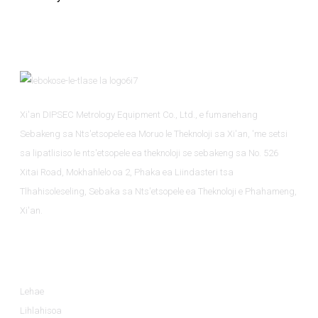
Xi'an DIPSEC Metrology Equipment Co., Ltd., e fumanehang
Sebakeng sa Nts'etsopele ea Moruo le Theknoloji sa Xi'an, 'me setsi
sa lipatlisiso le nts'etsopele ea theknoloji se sebakeng sa No. 526
Xitai Road, Mokhahlelo oa 2, Phaka ea Liindasteri tsa
Tlhahisoleseling, Sebaka sa Nts'etsopele ea Theknoloji e Phahameng,
Xi'an.
Tlhahisoleseling
Lehae
Lihlahisoa