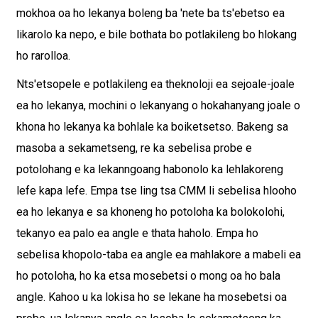
mokhoa oa ho lekanya boleng ba 'nete ba ts'ebetso ea
likarolo ka nepo, e bile bothata bo potlakileng bo hlokang
ho rarolloa.
Nts'etsopele e potlakileng ea theknoloji ea sejoale-joale
ea ho lekanya, mochini o lekanyang o hokahanyang joale o
khona ho lekanya ka bohlale ka boiketsetso. Bakeng sa
masoba a sekametseng, re ka sebelisa probe e
potolohang e ka lekanngoang habonolo ka lehlakoreng
lefe kapa lefe. Empa tse ling tsa CMM li sebelisa hlooho
ea ho lekanya e sa khoneng ho potoloha ka bolokolohi,
tekanyo ea palo ea angle e thata haholo. Empa ho
sebelisa khopolo-taba ea angle ea mahlakore a mabeli ea
ho potoloha, ho ka etsa mosebetsi o mong oa ho bala
angle. Kahoo u ka lokisa ho se lekane ha mosebetsi oa