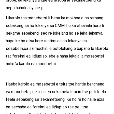
probe, ua lekanya angle ea lesoba le sekametseng ka
nepo haholoanyane jj.
Likarolo tsa mosebetsi li beoa ka mokhoa o sa reroang
sebakeng sa ho lekanya sa CMM, ho ka etsahala hore li
sekame sebakeng, seo re lokelang ho se leka-lekanya,
hape ke ho etsa hore sistimi ea ho lekanya ea
sesebelisoa sa mochini e potolohang e bapane le likarolo
tsa foreimi ea litšupiso, ebe e haha ​​​​lekala la mosebetsi
holim'a karolo ea mosebetsi.
Haeba karolo ea mosebetsi e tsitsitse hantle bencheng
ea mosebetsi, e ka 'na ea sekamela li-axis tse peli feela,
feela sebakeng se sekametseng. Ke ho re ho na le axis
ea sechaba ea foreimi ea litšupiso tse peli tse