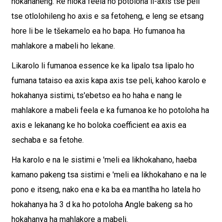
hokahaneng. Re hloka feela ho potoloha li-axis tse peli
tse otlolohileng ho axis e sa fetoheng, e leng se etsang
hore li be le tšekamelo ea ho bapa. Ho fumanoa ha
mahlakore a mabeli ho lekane.
Likarolo li fumanoa essence ke ka lipalo tsa lipalo ho
fumana tataiso ea axis kapa axis tse peli, kahoo karolo e
hokahanya sistimi, ts'ebetso ea ho haha ​​​​e nang le
mahlakore a mabeli feela e ka fumanoa ke ho potoloha ha
axis e lekanang ke ho boloka coefficient ea axis ea
sechaba e sa fetohe.
Ha karolo e na le sistimi e 'meli ea likhokahano, haeba
kamano pakeng tsa sistimi e 'meli ea likhokahano e na le
pono e itseng, nako ena e ka ba ea mantlha ho latela ho
hokahanya ha 3 d ka ho potoloha Angle bakeng sa ho
hokahanya ha mahlakore a mabeli.