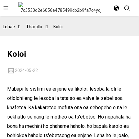
Lehae
Tharollo
Koloi
Koloi
2024-05-22
Mabapi le sistimi ea enjene ea likoloi, lesoba la oli le
otlolohileng le lesoba la tataiso ea valve le sebelisoa
khafetsa. Ka kakaretso mofuta ona oa sebopeho o na le
sekhutlo se nang le motheo oa ts'ebetso. Ho nepahala ha
bona ha mechini ho phahame haholo, ho bapala karolo ea
bohlokoa haholo ts'ebetsong ea enjene. Leha ho le joalo,