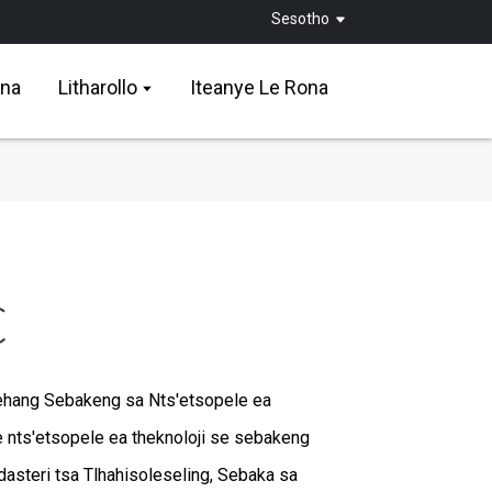
Sesotho
ona
Litharollo
Iteanye Le Rona
C
nehang Sebakeng sa Nts'etsopele ea
 le nts'etsopele ea theknoloji se sebakeng
dasteri tsa Tlhahisoleseling, Sebaka sa