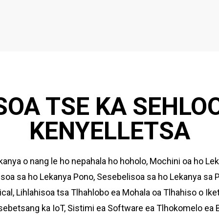
SOA TSE KA SEHLO
KENYELLETSA
kanya o nang le ho nepahala ho hoholo, Mochini oa ho Lek
isoa sa ho Lekanya Pono, Sesebelisoa sa ho Lekanya sa Pr
ical, Lihlahisoa tsa Tlhahlobo ea Mohala oa Tlhahiso o I
ebetsang ka IoT, Sistimi ea Software ea Tlhokomelo ea 