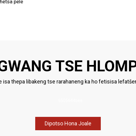
shetsa pele
NGWANG TSE HLOM
e isa thepa libakeng tse rarahaneng ka ho fetisisa lefatše
Dipotso Hona Joale