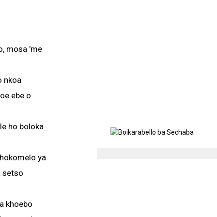
so, mosa 'me
o nkoa
goe ebe o
 le ho boloka
tlhokomelo ya
a setso
ba khoebo