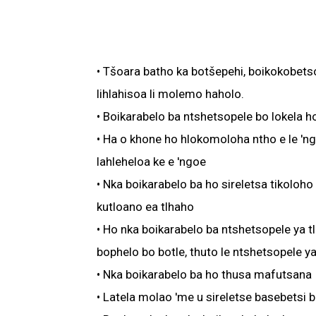
• Tšoara batho ka botšepehi, boikokobet
lihlahisoa li molemo haholo.
• Boikarabelo ba ntshetsopele bo lokela h
• Ha o khone ho hlokomoloha ntho e le 'n
lahleheloa ke e 'ngoe
• Nka boikarabelo ba ho sireletsa tikoloho
kutloano ea tlhaho
• Ho nka boikarabelo ba ntshetsopele ya 
bophelo bo botle, thuto le ntshetsopele y
• Nka boikarabelo ba ho thusa mafutsana
• Latela molao 'me u sireletse basebetsi 