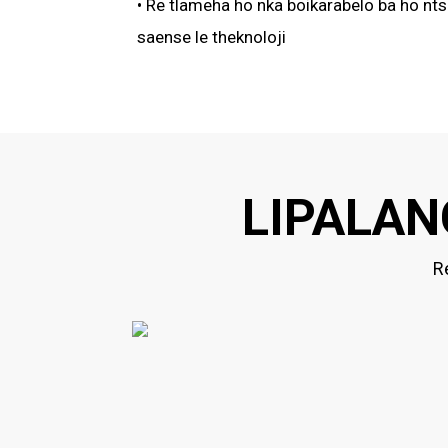
• Re tlameha ho nka boikarabelo ba ho nt
saense le theknoloji
LIPALA
R