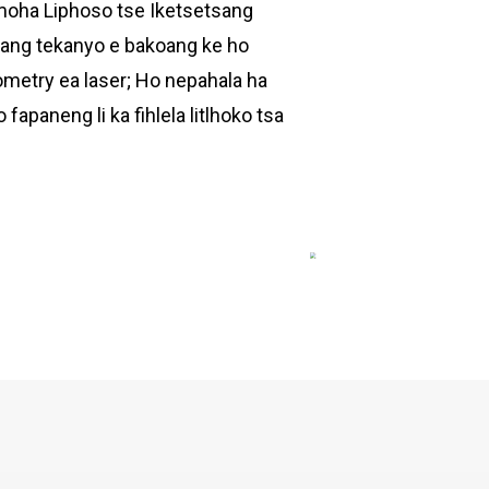
emoha Liphoso tse Iketsetsang
 kang tekanyo e bakoang ke ho
rometry ea laser; Ho nepahala ha
fapaneng li ka fihlela litlhoko tsa