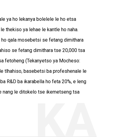
e ya ho lekanya bolelele le ho etsa
e thekiso ya lehae le kantle ho naha.
 ho qala mosebetsi se fetang dimithara
ahiso se fetang dimithara tse 20,000 tsa
 sa fetoheng (Tekanyetso ya Mocheso:
e tlhahiso, basebetsi ba profeshenale le
ba R&D ba ikarabella ho feta 20%, e leng
e nang le ditokelo tse ikemetseng tsa
KA