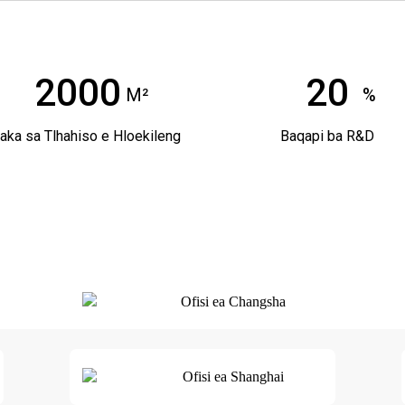
2000
20
M²
%
aka sa Tlhahiso e Hloekileng
Baqapi ba R&D
Ofisi ea Changsha
Ofisi ea Shanghai