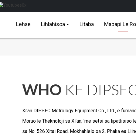
Lehae
Lihlahisoa
Litaba
Mabapi Le R
WHO
KE DIPSE
Xi'an DIPSEC Metrology Equipment Co., Ltd., e fuma
Moruo le Theknoloji sa Xi'an, 'me setsi sa lipatlisiso
sa No. 526 Xitai Road, Mokhahlelo oa 2, Phaka ea Liin