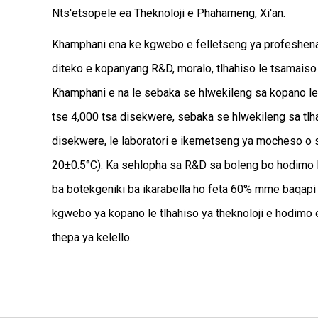
Nts'etsopele ea Theknoloji e Phahameng, Xi'an.
Khamphani ena ke kgwebo e felletseng ya profeshenal
diteko e kopanyang R&D, moralo, tlhahiso le tsamaiso l
Khamphani e na le sebaka se hlwekileng sa kopano le
tse 4,000 tsa disekwere, sebaka se hlwekileng sa tlh
disekwere, le laboratori e ikemetseng ya mocheso o
20±0.5°C). Ka sehlopha sa R&D sa boleng bo hodimo l
ba botekgeniki ba ikarabella ho feta 60% mme baqapi 
kgwebo ya kopano le tlhahiso ya theknoloji e hodimo 
thepa ya kelello.