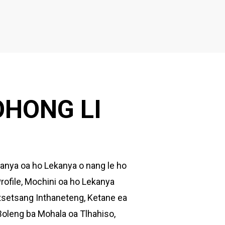
OHONG LI
anya oa ho Lekanya o nang le ho
ofile, Mochini oa ho Lekanya
ketsetsang Inthaneteng, Ketane ea
Boleng ba Mohala oa Tlhahiso,