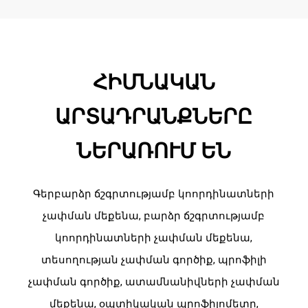
ՀԻՄՆԱԿԱՆ
ԱՐՏԱԴՐԱՆՔՆԵՐԸ
ՆԵՐԱՌՈՒՄ ԵՆ
Գերբարձր ճշգրտությամբ կոորդինատների
չափման մեքենա, բարձր ճշգրտությամբ
կոորդինատների չափման մեքենա,
տեսողության չափման գործիք, պրոֆիլի
չափման գործիք, ատամնանիվների չափման
մեքենա, օպտիկական պրոֆիլոմետր,