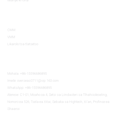
Iteanye le rona
Lihlopha Tsa Lihlahisoa
CMM
VMM
Likarolo tsa tlatsetso
Iteanye Le Rona
Mohala: +86-15596686895
Imeile: overseas0711@vip.163.com
WhatsApp: +86-15596686895
Aterese: C1-01, Moaho oa 4, Setsi sa Liindasteri sa Tlhahisoleseling,
Nomoro ea 526, Tsela ea Xitai, Sebaka sa Hightech, Xi'an, Profinse ea
Shaanxi