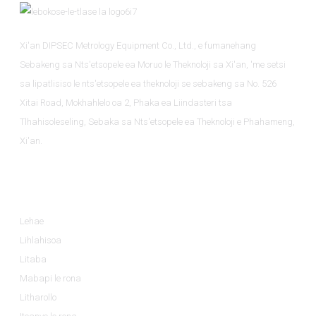
Xi'an DIPSEC Metrology Equipment Co., Ltd., e fumanehang
Sebakeng sa Nts'etsopele ea Moruo le Theknoloji sa Xi'an, 'me setsi
sa lipatlisiso le nts'etsopele ea theknoloji se sebakeng sa No. 526
Xitai Road, Mokhahlelo oa 2, Phaka ea Liindasteri tsa
Tlhahisoleseling, Sebaka sa Nts'etsopele ea Theknoloji e Phahameng,
Xi'an.
Tlhahisoleseling
Lehae
Lihlahisoa
Litaba
Mabapi le rona
Litharollo