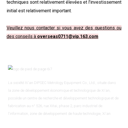
techniques sont relativement élevées et l'investissement
initial est relativement important.
Veuillez nous contacter si vous avez des questions ou
des conseils à
overseas0711@vip.163.com
La société Xi'an DIPSEC Metrology Equipment Co., Ltd., située dans
la zone de développement économique et technologique de Xi'an,
possède un centre de recherche et développement technologique et de
fabrication au n° 526, rue Xitai, phase 2, parc industriel de
l'information, zone de développement de haute technologie, Xi'an.