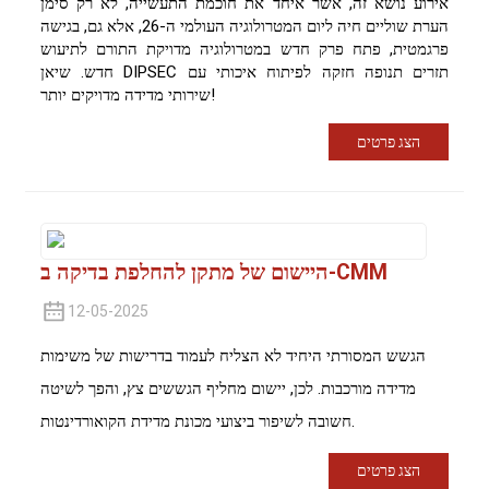
אירוע נושא זה, אשר איחד את חוכמת התעשייה, לא רק סימן
הערת שוליים חיה ליום המטרולוגיה העולמי ה-26, אלא גם, בגישה
פרגמטית, פתח פרק חדש במטרולוגיה מדויקת התורם לתיעוש
חדש. שיאן DIPSEC תזרים תנופה חזקה לפיתוח איכותי עם
שירותי מדידה מדויקים יותר!
הצג פרטים
היישום של מתקן להחלפת בדיקה ב-CMM
12-05-2025
הגשש המסורתי היחיד לא הצליח לעמוד בדרישות של משימות
מדידה מורכבות. לכן, יישום מחליף הגששים צץ, והפך לשיטה
חשובה לשיפור ביצועי מכונת מדידת הקואורדינטות.
הצג פרטים