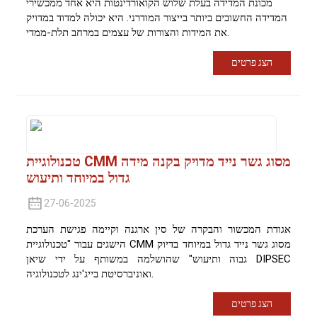
מכונת המדידה בעלת שלוש הקואורדינטות היא אחד ממכשירי
המדידה החשובים ביותר בייצור המודרני. היא יכולה למדוד במדויק
את המידות והצורות של עצמים במרחב תלת-ממדי.
הצג פרטים
טכנולוגיית CMM מסוג גשר נייד מדויק בקנה מידה
גדול במיוחד ותיעוש
27-06-2025
אגודת המכשור והבקרה של סין ארגנה וקיימה פגישת הערכת
הישגים עבור "טכנולוגיית CMM מסוג גשר נייד גדול במיוחד בדיוק
גבוה ותיעוש" שהושלמה במשותף על ידי שיאן DIPSEC
ואוניברסיטת בייג'ינג לטכנולוגיה.
הצג פרטים