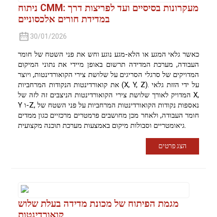
ניתוח CMM: מעקרונות בסיסיים ועד לפריצות דרך
במדידת חורים אלכסוניים
30/01/2026
כאשר גלאי המגע או הלא-מגע נוגע וחש את פני השטח של חומר
העבודה, מערכת המדידה תרשום באופן מיידי את נתוני המיקום
המדויקים של סרגלי הסריגים על שלושת צירי הקואורדינטות, ויוצר
את קואורדינטות הנקודות המרחביות (X, Y, Z). על ידי הזזת גלאי
המדויק לאורך שלושת צירי הקואורדינטות הניצבים זה לזה של X,
Y ו-Z, נאספות נקודות הקואורדינטות המרחביות על פני השטח של
חומר העבודה, ולאחר מכן מחושבים פרמטרים מרכזיים כגון ממדים
גיאומטריים וסבולות מיקום באמצעות מערכת תוכנה מקצועית.
הצג פרטים
מגמת הפיתוח של מכונת מדידה בעלת שלוש
קואורדינטות