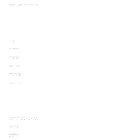
פיתוח היי-טק, שיאן.
מֵידָע
בַּיִת
מוצרים
חֲדָשׁוֹת
אודותינו
פתרונות
צרו קשר
קטגוריות מוצרים
מנהל התקן (CMM)
VMM
חֲלָפִים