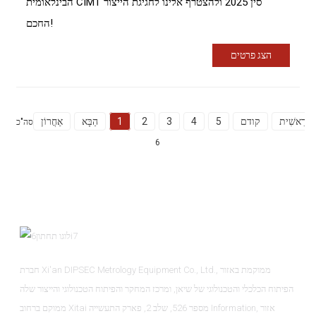
הבינלאומית CIMT סין 2025 ולהצטרף אלינו לחגיגת הייצור
החכם!
הצג פרטים
רֵאשִׁית
קודם
5
4
3
2
1
הַבָּא
אַחֲרוֹן
סה"כ
6
חברת Xi'an DIPSEC Metrology Equipment Co., Ltd., ממוקמת באזור
הפיתוח הכלכלי והטכנולוגי של שיאן, ומרכז המחקר והפיתוח הטכנולוגי והייצור שלה
ממוקם ברחוב Xitai מספר 526, שלב 2, פארק התעשייה Information, אזור