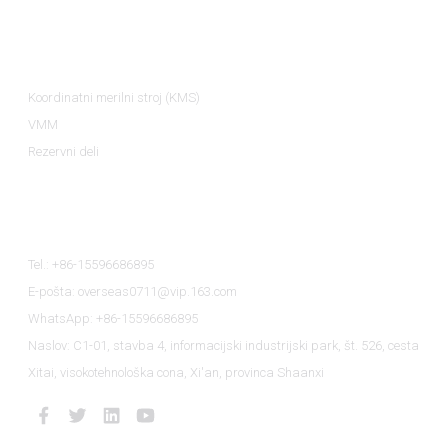
Kategorije Izdelkov
Koordinatni merilni stroj (KMS)
VMM
Rezervni deli
Kontaktirajte Nas
Tel.: +86-15596686895
E-pošta: overseas0711@vip.163.com
WhatsApp: +86-15596686895
Naslov: C1-01, stavba 4, informacijski industrijski park, št. 526, cesta
Xitai, visokotehnološka cona, Xi'an, provinca Shaanxi