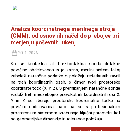
Analiza koordinatnega merilnega stroja
(CMM): od osnovnih načel do prebojev pri
merjenju poševnih lukenj
30. 1. 2026
Ko se kontaktna ali brezkontaktna sonda dotakne
površine obdelovanca in jo zazna, merilni sistem takoj
zabeleži natančne podatke o položaju rešetkastih ravnil
na treh koordinatnih oseh, s čimer tvori prostorske
koordinate točk (X, Y, Z). S premikanjem natančne sonde
vzdolž treh medsebojno pravokotnih koordinatnih osi X,
Y in Z se zberejo prostorske koordinatne točke na
površini obdelovanca, nato pa se s profesionalnim
programskim sistemom izračunajo ključni parametri, kot
so geometrijske dimenzije in tolerance položaja.