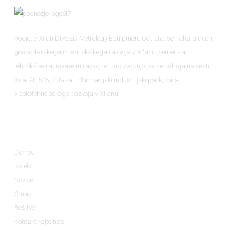
Podjetje Xi'an DIPSEC Metrology Equipment Co., Ltd. se nahaja v coni
gospodarskega in tehnološkega razvoja v Xi'anu, center za
tehnološke raziskave in razvoj ter proizvodnjo pa se nahaja na cesti
Xitai št. 526, 2. faza, informacijski industrijski park, cona
visokotehnološkega razvoja v Xi'anu.
Informacije
Domov
Izdelki
Novice
O nas
Rešitve
Kontaktirajte nas