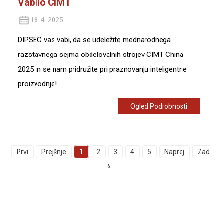
Vabilo CIMT
18. 4. 2025
DIPSEC vas vabi, da se udeležite mednarodnega
razstavnega sejma obdelovalnih strojev CIMT China
2025 in se nam pridružite pri praznovanju inteligentne
proizvodnje!
Ogled Podrobnosti
Prvi
Prejšnje
1
2
3
4
5
Naprej
Zadnji
6