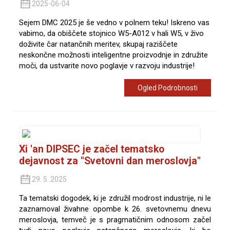
2025-06-04
Sejem DMC 2025 je še vedno v polnem teku! Iskreno vas
vabimo, da obiščete stojnico W5-A012 v hali W5, v živo
doživite čar natančnih meritev, skupaj raziščete
neskončne možnosti inteligentne proizvodnje in združite
moči, da ustvarite novo poglavje v razvoju industrije!
Ogled Podrobnosti
Xi 'an DIPSEC je začel tematsko
dejavnost za "Svetovni dan meroslovja"
29. 5. 2025
Ta tematski dogodek, ki je združil modrost industrije, ni le
zaznamoval živahne opombe k 26. svetovnemu dnevu
meroslovja, temveč je s pragmatičnim odnosom začel