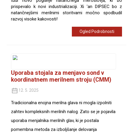
tudi novo poglavje natančnega meroslovja, ki bo
prispevalo k novi industrializaciji. Xi 'an DIPSEC bo z
natančnejšimi merilnimi storitvami močno spodbudil
razvoj visoke kakovosti!
Ogled Podrobnosti
Uporaba stojala za menjavo sond v
koordinatnem merilnem stroju (CMM)
12. 5. 2025
Tradicionalna enojna merilna glava ni mogla izpolniti
zahtev kompleksnih merilnih nalog. Zato se je pojavila
uporaba menjalnika merilnih glav, ki je postala
pomembna metoda za izboljšanje delovanja