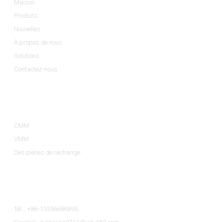
Maison
Produits
Nouvelles
À propos de nous
Solutions
Contactez-nous
Catégories De Produits
CMM
VMM
Des pièces de rechange
Contactez-Nous
Tél. : +86-15596686895