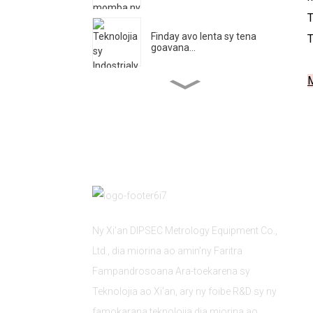
T
Finday avo lenta sy tena
T
goavana...
M
Foibe Fikarohana Injeniera
ho an'ny Ultra...
DIPSEC Andro Voalohany
amin'ny DMC 2025 ...
Nanomboka hetsika misy
lohahevitra ny Xi 'an
DIPSEC...
Ny Xi'an DIPSEC Metrology Equipment Co.,
Ltd., dia miorina ao amin'ny Faritra
Ny fampiharana ny Probe
Fampandrosoana Ara-toekarena sy
Change Rack ...
Teknolojia ao Xi'an, ary ny foibe R&D sy ny
famokarana teknolojia dia miorina ao