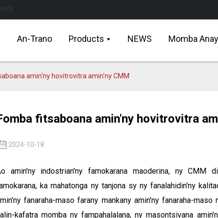
An-Trano
Products
NEWS
Momba Ana
saboana amin'ny hovitrovitra amin'ny CMM
Fomba fitsaboana amin'ny hovitrovitra a
2024-10-18
o amin'ny indostrian'ny famokarana maoderina, ny CMM dia
amokarana, ka mahatonga ny tanjona sy ny fanalahidin'ny kalit
min'ny fanaraha-maso farany mankany amin'ny fanaraha-maso ny
alin-kafatra momba ny fampahalalana, ny masontsivana amin'n