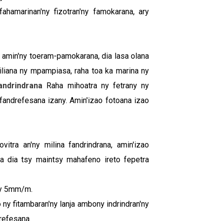
hamarinan'ny fizotran'ny famokarana, ary
 amin'ny toeram-pamokarana, dia lasa olana
iliana ny mpampiasa, raha toa ka marina ny
andrindrana
Raha mihoatra ny fetrany ny
 fandrefesana izany. Amin'izao fotoana izao
vitra an'ny milina fandrindrana, amin'izao
na dia tsy maintsy mahafeno ireto fepetra
 ny 5mm/m.
 ny fitambaran'ny lanja ambony indrindran'ny
drefesana.