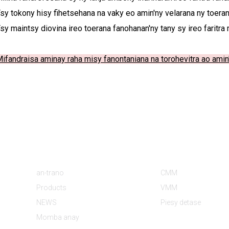
sy tokony hisy fihetsehana na vaky eo amin'ny velarana ny toera
sy maintsy diovina ireo toerana fanohanan'ny tany sy ireo faritr
ifandraisa aminay raha misy fanontaniana na torohevitra ao ami
Information
Sokajy Vokatra
an-trano
CMM
Products
VMM
NEWS
Piesy detase
Momba anay