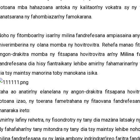
otoana mba hahazoana antoka ny kalitaon'ny vokatra sy ny fa
anatsarana ny fahombiazan'ny famokarana.
oho ny fitomboan'ny isan'ny milina fandrefesana ampiasaina any
iverimberina ny olana momba ny hovitrovitra. Rehefa manao fit
ngon-drakitra momba ny fitsapana hovitrovitra an'ny
Milina f
andrefesana dia hisy fiantraikany lehibe amin'ny fahamarinan'ny
ia tsy maintsy manorina toby manokana isika.
aha ao anatin'ny elanelana ny angon-drakitra fitsapana hovitro
otoana izao, ny toerana fametrahana ny fitaovana fandrefesa
anaraka ireto:
min'ny lafiny rehetra, ny fisondrotry ny tany dia mazàna latsaky
y fahafahan'ny tany mitondra ny tany dia tsy maintsy lehibe noho
ilina fandrefesana sy ny lanja ambony indrindran'ireo faritra fan