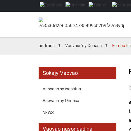
an-trano
Vaovaon'ny Orinasa
Fomba fit
Sokajy Vaovao
Vaovaon'ny indostria
Vaovaon'ny Orinasa
A
f
NEWS
a
Vaovao nasongadina
v