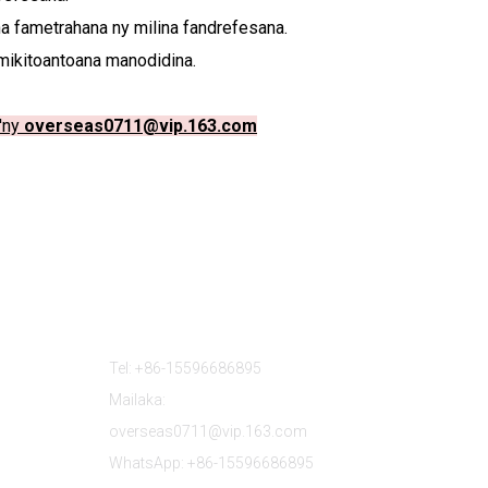
na fametrahana ny milina fandrefesana.
a mikitoantoana manodidina.
n'ny
overseas0711@vip.163.com
Mifandraisa Aminay
Tel: +86-15596686895
Mailaka:
overseas0711@vip.163.com
WhatsApp: +86-15596686895