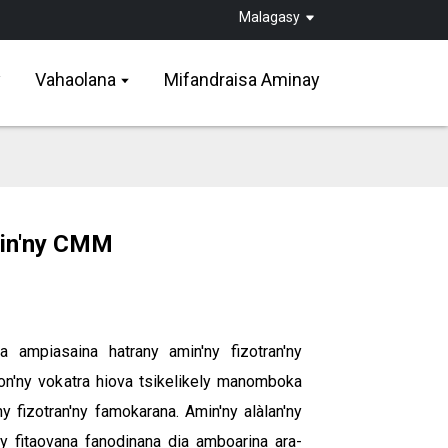
Malagasy
y
Vahaolana
Mifandraisa Aminay
min'ny CMM
 ampiasaina hatrany amin'ny fizotran'ny
aon'ny vokatra hiova tsikelikely manomboka
 fizotran'ny famokarana. Amin'ny alàlan'ny
y fitaovana fanodinana dia amboarina ara-