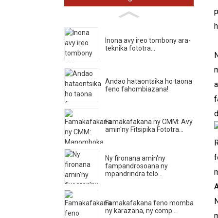
p
h
Inona avy ireo tombony ara-
teknika fototra...
N
m
Andao hataontsika ho taona
a
feno fahombiazana!
f
d
Famakafakana ny CMM: Avy
amin'ny Fitsipika Fototra...
R
f
Ny fironana amin'ny
fampandrosoana ny
m
mpandrindra telo...
A
N
Famakafakana feno momba
ny karazana, ny comp...
m