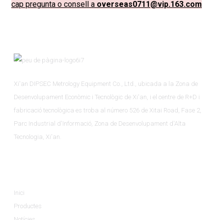
cap pregunta o consell a
overseas0711@vip.163.com
Xi'an DIPSEC Metrology Equipment Co., Ltd., ubicada a la Zona de
Desenvolupament Econòmic i Tecnològic de Xi'an, i el centre de R+D i
fabricació tecnològica es troba al número 526 de Xitai Road, Fase 2,
Parc Industrial d'Informació, Zona de Desenvolupament d'Alta
Tecnologia, Xi'an.
Informació
Inici
Productes
Notícies