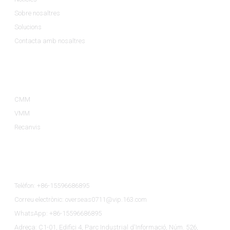
Sobre nosaltres
Solucions
Contacta amb nosaltres
Categories De Productes
CMM
VMM
Recanvis
Contacta Amb Nosaltres
Telèfon: +86-15596686895
Correu electrònic: overseas0711@vip.163.com
WhatsApp: +86-15596686895
Adreça: C1-01, Edifici 4, Parc Industrial d'Informació, Núm. 526,