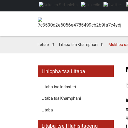
Lehae
Litaba tsa Khamphani
Mokhoa oa
Lihlopha tsa Litaba
Litaba tsa Indasteri
Litaba tsa Khamphani
I
e
Litaba
q
Litaba tse Hlahisitsoeng
t