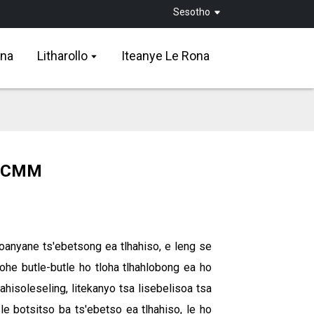
Sesotho
ona
Litharollo
Iteanye Le Rona
a CMM
oanyane ts'ebetsong ea tlhahiso, e leng se
ohe butle-butle ho tloha tlhahlobong ea ho
ahisoleseling, litekanyo tsa lisebelisoa tsa
le botsitso ba ts'ebetso ea tlhahiso, le ho