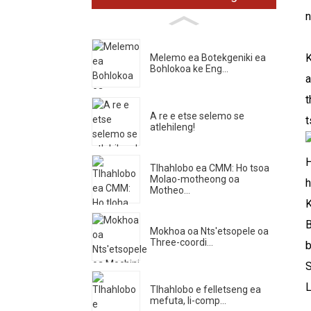
n
K
Melemo ea Botekgeniki ea
Bohlokoa ke Eng...
a
A re e etse selemo se
t
atlehileng!
H
Tlhahlobo ea CMM: Ho tsoa
Molao-motheong oa
h
Motheo...
K
B
Mokhoa oa Nts'etsopele oa
Three-coordi...
b
S
L
Tlhahlobo e felletseng ea
mefuta, li-comp...