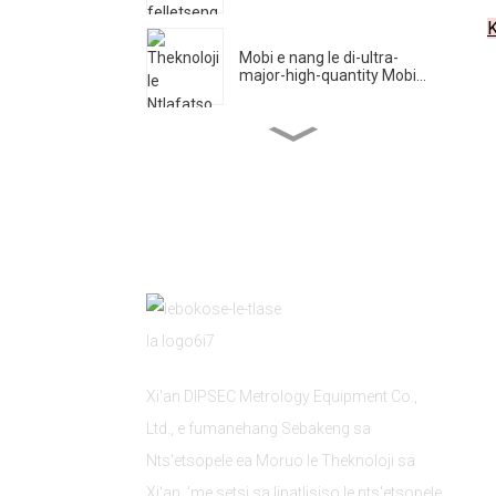
K
Mobi e nang le di-ultra-
major-high-quantity Mobi...
Setsi sa Lipatlisiso tsa
Boenjiniere bakeng sa Ultra...
DIPSEC Letsatsi la Pele la
DMC 2025 ...
Xi 'an DIPSEC e qalile
ketsahalo ea sehlooho...
Xi'an DIPSEC Metrology Equipment Co.,
Tšebeliso ea Rack ea
Ltd., e fumanehang Sebakeng sa
Phetoho ea Probe ...
Nts'etsopele ea Moruo le Theknoloji sa
Xi'an, 'me setsi sa lipatlisiso le nts'etsopele