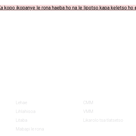
a kopo ikopanye le rona haeba ho na le lipotso kapa keletso ho
Tlhahisoleseling
Lihlopha Tsa Lihlahiso
Lehae
CMM
Lihlahisoa
VMM
Litaba
Likarolo tsa tlatsetso
Mabapi le rona