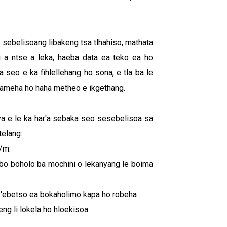
 sebelisoang libakeng tsa tlhahiso, mathata
i a ntse a leka, haeba data ea teko ea ho
 seo e ka fihlellehang ho sona, e tla ba le
ameha ho haha ​​metheo e ikgethang.
a e le ka har'a sebaka seo sesebelisoa sa
telang:
/m.
 bo boholo ba mochini o lekanyang le boima
ts'ebetso ea bokaholimo kapa ho robeha
ng li lokela ho hloekisoa.