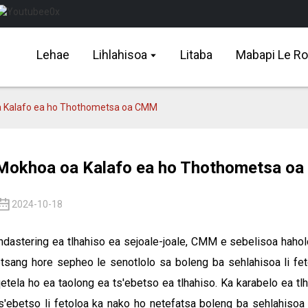
Lehae
Lihlahisoa
Litaba
Mabapi Le R
 Kalafo ea ho Thothometsa oa CMM
Mokhoa oa Kalafo ea ho Thothometsa o
2024-10-18
ndastering ea tlhahiso ea sejoale-joale, CMM e sebelisoa hahol
tsang hore sepheo le senotlolo sa boleng ba sehlahisoa li fet
etela ho ea taolong ea ts'ebetso ea tlhahiso. Ka karabelo ea tlh
s'ebetso li fetoloa ka nako ho netefatsa boleng ba sehlahisoa 