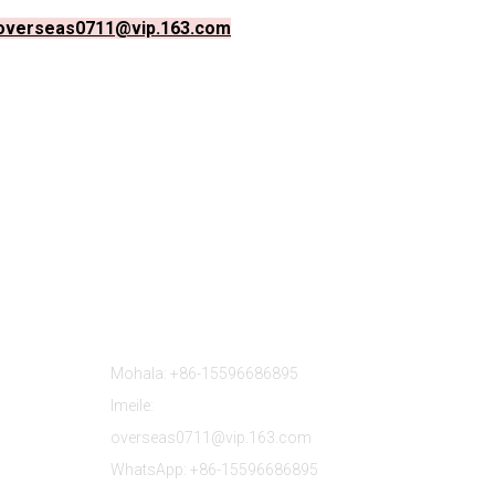
overseas0711@vip.163.com
a
Iteanye Le Rona
Mohala: +86-15596686895
Imeile:
overseas0711@vip.163.com
WhatsApp: +86-15596686895