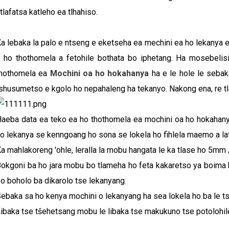
tlafatsa katleho ea tlhahiso.
a lebaka la palo e ntseng e eketseha ea mechini ea ho lekanya e
 ho thothomela a fetohile bothata bo iphetang. Ha mosebelis
thothomela ea
Mochini oa ho hokahanya
ha e le hole le sebaka
shusumetso e kgolo ho nepahaleng ha tekanyo. Nakong ena, re tl
aeba data ea teko ea ho thothomela ea mochini oa ho hokahany
o lekanya se kenngoang ho sona se lokela ho fihlela maemo a la
a mahlakoreng 'ohle, leralla la mobu hangata le ka tlase ho 5mm 
okgoni ba ho jara mobu bo tlameha ho feta kakaretso ya boima
o boholo ba dikarolo tse lekanyang.
ebaka sa ho kenya mochini o lekanyang ha sea lokela ho ba le 
ibaka tse tšehetsang mobu le libaka tse makukuno tse potolohile