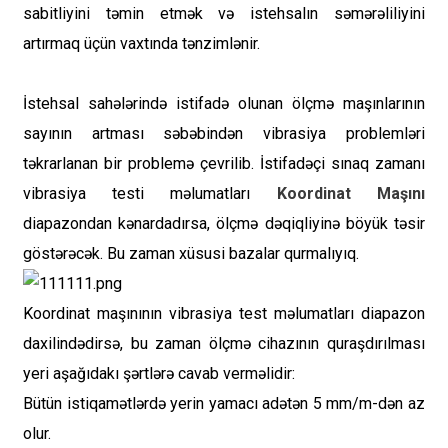
sabitliyini təmin etmək və istehsalın səmərəliliyini
artırmaq üçün vaxtında tənzimlənir.
İstehsal sahələrində istifadə olunan ölçmə maşınlarının
sayının artması səbəbindən vibrasiya problemləri
təkrarlanan bir problemə çevrilib. İstifadəçi sınaq zamanı
vibrasiya testi məlumatları
Koordinat Maşını
diapazondan kənardadırsa, ölçmə dəqiqliyinə böyük təsir
göstərəcək. Bu zaman xüsusi bazalar qurmalıyıq.
Koordinat maşınının vibrasiya test məlumatları diapazon
daxilindədirsə, bu zaman ölçmə cihazının quraşdırılması
yeri aşağıdakı şərtlərə cavab verməlidir:
Bütün istiqamətlərdə yerin yamacı adətən 5 mm/m-dən az
olur.