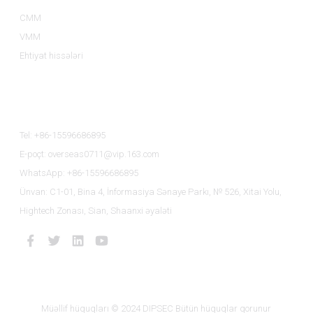
CMM
VMM
Ehtiyat hissələri
Bizimlə Əlaqə
Tel: +86-15596686895
E-poçt: overseas0711@vip.163.com
WhatsApp: +86-15596686895
Ünvan: C1-01, Bina 4, İnformasiya Sənaye Parkı, № 526, Xitai Yolu,
Hightech Zonası, Sian, Shaanxi əyaləti
Müəllif hüquqları © 2024 DIPSEC Bütün hüquqlar qorunur