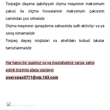
Torpağın daşıma qabiliyyəti ölçmə maşınının maksimum
çəkisi ilə ölçmə hissələrinin maksimum çəkisinin
cəmindən çox olmalıdır.
Ölçmə maşınının quraşdırma sahəsində səth aktivliyi və ya
sınıq olmamalıdır
Torpaq dayaq nöqtələri və ətrafdakı kobud ləkələr
təmizlənməlidir.
Hər hansı bir sualınız və ya məsləhətiniz varsa, xahiş
edirik bizimlə əlaqə saxlayın
overseas0711@vip.163.com