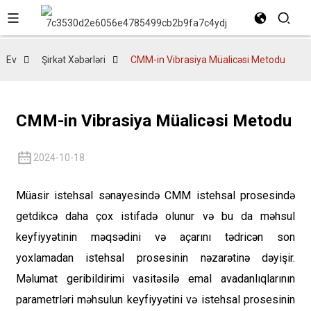
Ev
Şirkət Xəbərləri
CMM-in Vibrasiya Müalicəsi Metodu
CMM-in Vibrasiya Müalicəsi Metodu
2024-10-18
Müasir istehsal sənayesində CMM istehsal prosesində
getdikcə daha çox istifadə olunur və bu da məhsul
keyfiyyətinin məqsədini və açarını tədricən son
yoxlamadan istehsal prosesinin nəzarətinə dəyişir.
Məlumat geribildirimi vasitəsilə emal avadanlıqlarının
parametrləri məhsulun keyfiyyətini və istehsal prosesinin