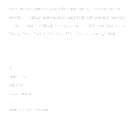
Xi'an DIPSEC Metrologiya Avadanlıqları MMC, Sianın İqtisadi və
Texnoloji İnkişaf Zonasında, texnologiya tədqiqat və inkişaf mərkəzi
isə Sian şəhərinin Yüksək Texnologiyalar İnkişaf Zonası, İnformasiya
Sənaye Parkı, Faza 2, Xitai Yolu, 526 nömrəli ünvanda yerləşir.
Məlumat
Ev
Məhsullar
Xəbərlər
Haqqımızda
Həllər
Bizimlə əlaqə saxlayın
Məhsul Kateqoriyaları