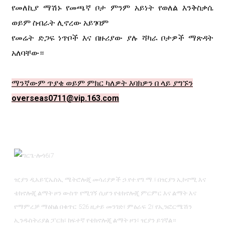
የመለኪያ ማሽኑ የመጫኛ ቦታ ምንም አይነት የወለል እንቅስቃሴ
ወይም ስብራት ሊኖረው አይገባም
የመሬት ድጋፍ ነጥቦች እና በዙሪያው ያሉ ሻካራ ቦታዎች ማጽዳት
አለባቸው።
ማንኛውም ጥያቄ ወይም ምክር ካለዎት እባክዎን በ ላይ ያግኙን
overseas0711@vip.163.com
ዢያን ዲአይፒኤስኢ ሜትሮሎጂ መሳሪያዎች ኃ.የተ.የግ.ማ.፣ በዢያን ኢኮኖሚ እና
ቴክኖሎጂ ልማት ዞን ውስጥ የሚገኝ ሲሆን የቴክኖሎጂ ምርምር እና ልማት እና
የማምረቻ ማዕከል በቁጥር 526 ዚታይ መንገድ፣ ምዕራፍ 2፣ የኢንፎርሜሽን
ኢንዱስትሪያል ፓርክ፣ ከፍተኛ የቴክኖሎጂ ልማት ዞን፣ ዢያን ይገኛል።