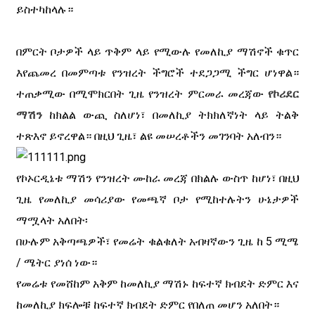
ይስተካከላሉ።
በምርት ቦታዎች ላይ ጥቅም ላይ የሚውሉ የመለኪያ ማሽኖች ቁጥር
እየጨመረ በመምጣቱ የንዝረት ችግሮች ተደጋጋሚ ችግር ሆነዋል።
ተጠቃሚው በሚሞክርበት ጊዜ የንዝረት ምርመራ መረጃው
የኮሪደር
ማሽን
ከክልል ውጪ ስለሆነ፣ በመለኪያ ትክክለኛነት ላይ ትልቅ
ተጽእኖ ይኖረዋል። በዚህ ጊዜ፣ ልዩ መሠረቶችን መገንባት አለብን።
የኮኦርዲኔቱ ማሽን የንዝረት ሙከራ መረጃ በክልሉ ውስጥ ከሆነ፣ በዚህ
ጊዜ የመለኪያ መሳሪያው የመጫኛ ቦታ የሚከተሉትን ሁኔታዎች
ማሟላት አለበት፡
በሁሉም አቅጣጫዎች፣ የመሬት ቁልቁለት አብዛኛውን ጊዜ ከ 5 ሚሜ
/ ሜትር ያነሰ ነው።
የመሬቱ የመሸከም አቅም ከመለኪያ ማሽኑ ከፍተኛ ክብደት ድምር እና
ከመለኪያ ክፍሎቹ ከፍተኛ ክብደት ድምር የበለጠ መሆን አለበት።