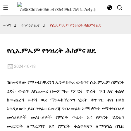
መነሻ
የኩባንያ ዜና
የሲኤምኤም የንዝረት ሕክምና ዘዴ
የሲኤምኤም የንዝረት ሕክምና ዘዴ
2024-10-18
በዘመናዊው የማኑፋክቸሪንግ ኢንዱስትሪ ውስጥ፣ ሲኤምኤም በምርት
ሂደት ውስጥ እየጨመረ በመምጣቱ የምርት ጥራት ግብ እና ቁልፍ
ከመጨረሻ ፍተሻ ወደ ማኑፋክቸሪንግ ሂደት ቁጥጥር ቀስ በቀስ
እንዲለወጥ ያደርገዋል። በመረጃ ግብረመልስ አማካኝነት የማቀነባበሪያ
መሳሪያዎች መለኪያዎች የምርት ጥራት እና የምርት ሂደቱን
መረጋጋት ለማረጋገጥ እና የምርት ቅልጥፍናን ለማሻሻል በጊዜ