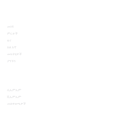
መረጃ
መነሻ
ምርቶች
ዜና
ስለ እኛ
መፍትሄዎች
ያግኙን
የምርት ምድቦች
ሲኤምኤም
ቪኤምኤም
መለዋወጫዎች