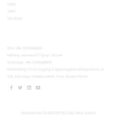
CMM
VMM
Varahlutir
Hafðu Samband Við Okkur
Sími: +86-15596686895
Netfang: overseas0711@vip.163.com
WhatsApp: +86-15596686895
Heimilisfang: C1-01, bygging 4, upplýsingaiðnaðargarðurinn, nr.
526, Xitai-vegur, hátæknisvæðið, Xi'an, Shaanxi-hérað
Höfundarréttur © 2024 DIPSEC Allur réttur áskilinn