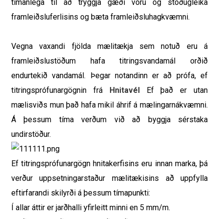
tímanlega til að tryggja gæði vöru og stöðugleika
framleiðsluferlisins og bæta framleiðsluhagkvæmni.
Vegna vaxandi fjölda mælitækja sem notuð eru á
framleiðslustöðum hafa titringsvandamál orðið
endurtekið vandamál. Þegar notandinn er að prófa, ef
titringsprófunargögnin frá
Hnitavél
Ef það er utan
mælisviðs mun það hafa mikil áhrif á mælingarnákvæmni.
Á þessum tíma verðum við að byggja sérstaka
undirstöður.
Ef titringsprófunargögn hnitakerfisins eru innan marka, þá
verður uppsetningarstaður mælitækisins að uppfylla
eftirfarandi skilyrði á þessum tímapunkti:
Í allar áttir er jarðhalli yfirleitt minni en 5 mm/m.