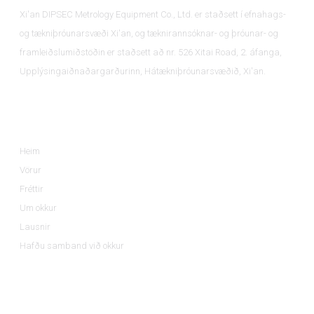
Xi'an DIPSEC Metrology Equipment Co., Ltd. er staðsett í efnahags-
og tækniþróunarsvæði Xi'an, og tæknirannsóknar- og þróunar- og
framleiðslumiðstöðin er staðsett að nr. 526 Xitai Road, 2. áfanga,
Upplýsingaiðnaðargarðurinn, Hátækniþróunarsvæðið, Xi'an.
Upplýsingar
Heim
Vörur
Fréttir
Um okkur
Lausnir
Hafðu samband við okkur
Vöruflokkar