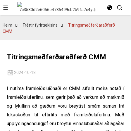
Heim
Fréttir fyrirtækisins
Titringsmeðferðaraðferð
CMM
Titringsmeðferðaraðferð CMM
2024-10-18
Í nútíma framleiðsluiðnaði er CMM sífellt meira notað í
framleiðsluferlinu, sem gerir það að verkum að markmið
og lykillinn að gæðum vöru breytist smám saman frá
lokaskoðun til eftirlits með framleiðsluferlinu. Með
upplýsingaendurgjöf eru breytur vinnslubúnaðar aðlagaðar