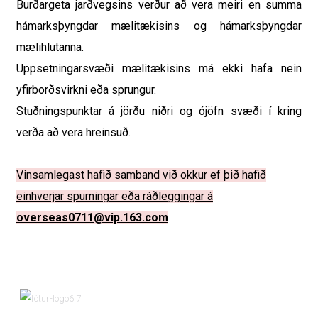
Burðargeta jarðvegsins verður að vera meiri en summa
hámarksþyngdar mælitækisins og hámarksþyngdar
mælihlutanna.
Uppsetningarsvæði mælitækisins má ekki hafa nein
yfirborðsvirkni eða sprungur.
Stuðningspunktar á jörðu niðri og ójöfn svæði í kring
verða að vera hreinsuð.
Vinsamlegast hafið samband við okkur ef þið hafið
einhverjar spurningar eða ráðleggingar á
overseas0711@vip.163.com