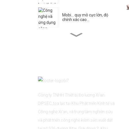
V
Mobi... quy mô cực lớn, độ
chính xác cao...
Trung tâm Nghiên cứu Kỹ
thuật về Siêu...
DIPSEC Ngày đầu tiên của
DMC 2025 ...
Xi'an DIPSEC đã khởi động
một hoạt động theo chủ đề...
Công ty TNHH Thiết bị Đo lường Xi'an
DIPSEC, tọa lạc tại Khu Phát triển Kinh tế và
Ứng dụng của giá đỡ thay
Công nghệ Xi'an, và trung tâm nghiên cứu
đầu dò...
và phát triển công nghệ kiêm sản xuất đặt
tại số 526 đường Xitai, Giai đoạn 2, Khu