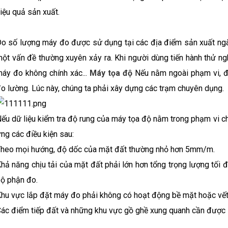
iệu quả sản xuất.
o số lượng máy đo được sử dụng tại các địa điểm sản xuất ngà
ột vấn đề thường xuyên xảy ra. Khi người dùng tiến hành thử ng
áy đo không chính xác...
Máy tọa độ
Nếu nằm ngoài phạm vi, đ
o lường. Lúc này, chúng ta phải xây dựng các trạm chuyên dụng.
ếu dữ liệu kiểm tra độ rung của máy tọa độ nằm trong phạm vi cho 
ng các điều kiện sau:
heo mọi hướng, độ dốc của mặt đất thường nhỏ hơn 5mm/m.
hả năng chịu tải của mặt đất phải lớn hơn tổng trọng lượng tối 
ộ phận đo.
hu vực lắp đặt máy đo phải không có hoạt động bề mặt hoặc vết
ác điểm tiếp đất và những khu vực gồ ghề xung quanh cần được 