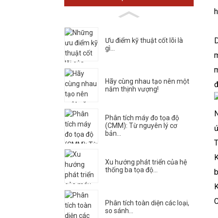
h
D
Ưu điểm kỹ thuật cốt lõi là
gì...
m
m
Hãy cùng nhau tạo nên một
đ
năm thịnh vượng!
N
Phân tích máy đo tọa độ
(CMM): Từ nguyên lý cơ
ứ
bản...
T
K
Xu hướng phát triển của hệ
thống ba tọa độ...
b
K
C
Phân tích toàn diện các loại,
so sánh...