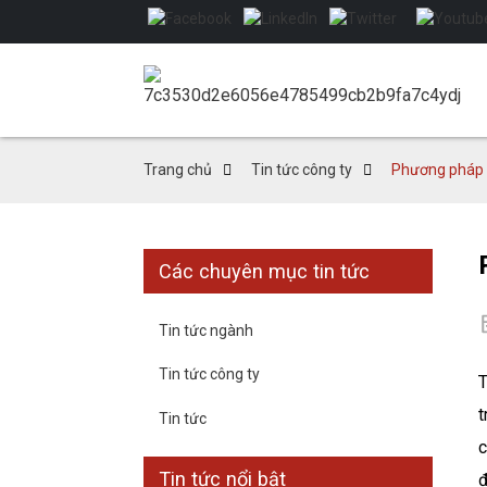
Trang chủ
Tin tức công ty
Phương pháp x
Các chuyên mục tin tức
Tin tức ngành
Tin tức công ty
T
t
Tin tức
c
Tin tức nổi bật
đ