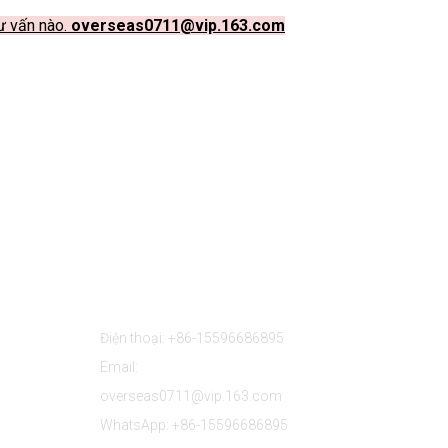
tư vấn nào.
overseas0711@vip.163.com
Liên Hệ Với Chúng Tôi
Điện thoại: +86-15596686895
Email:
overseas0711@vip.163.com
WhatsApp: +86-15596686895