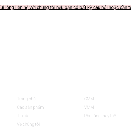
ui lòng liên hệ với chúng tôi nếu bạn có bất kỳ câu hỏi hoặc cần 
Thông Tin
Danh Mục Sản Phẩm
Trang chủ
CMM
Các sản phẩm
VMM
Tin tức
Phụ tùng thay thế
Về chúng tôi