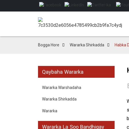
Bogga Hore
Wararka Shirkadda
Habka D
Qaybaha Wararka
Wararka Warshadaha
Wararka Shirkadda
W
s
Wararka
b
Wararka La Soo Bandhigay
c