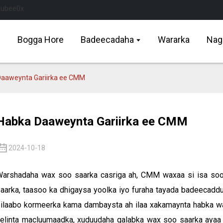
Bogga Hore
Badeecadaha
Wararka
Nag
aaweynta Gariirka ee CMM
Habka Daaweynta Gariirka ee CMM
2024-10-18
arshadaha wax soo saarka casriga ah, CMM waxaa si isa soo
aarka, taasoo ka dhigaysa yoolka iyo furaha tayada badeecaddu i
ilaabo kormeerka kama dambaysta ah ilaa xakamaynta habka wa
elinta macluumaadka, xuduudaha qalabka wax soo saarka ayaa l