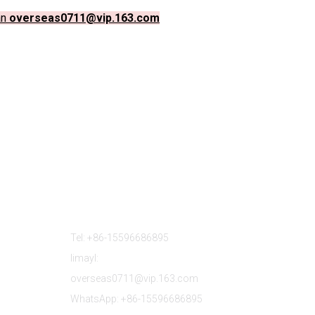
an
overseas0711@vip.163.com
Nala Soo Xiriir
Tel: +86-15596686895
Iimayl:
overseas0711@vip.163.com
WhatsApp: +86-15596686895