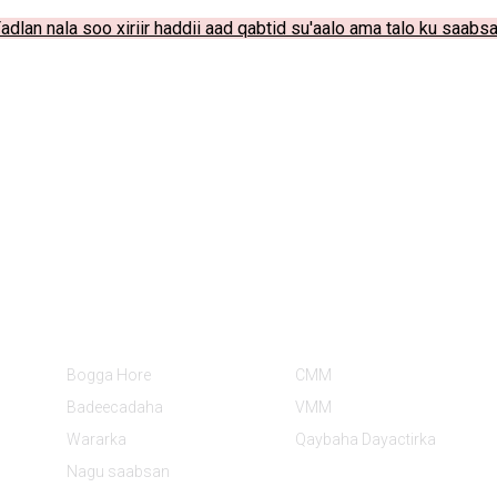
adlan nala soo xiriir haddii aad qabtid su'aalo ama talo ku saabs
Macluumaad
Qaybaha Badeecadaha
Bogga Hore
CMM
Badeecadaha
VMM
Wararka
Qaybaha Dayactirka
Nagu saabsan