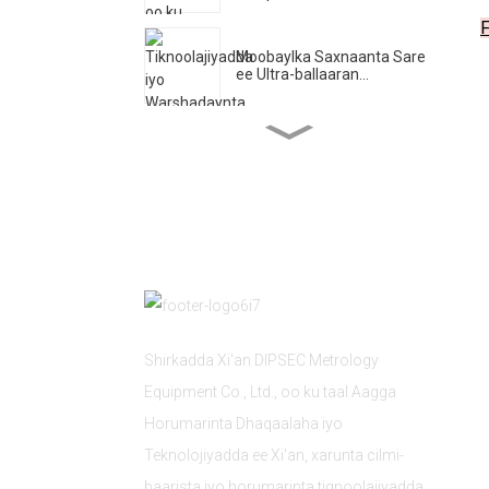
F
Moobaylka Saxnaanta Sare
ee Ultra-ballaaran...
Xarunta Cilmi-baarista
Injineerinka ee Ultra...
DIPSEC Maalintii Koowaad
ee DMC 2025 ...
Xi 'an DIPSEC wuxuu
bilaabay dhaqdhaqaaq
mawduuc ah ...
Shirkadda Xi'an DIPSEC Metrology
Equipment Co., Ltd., oo ku taal Aagga
Codsiga Raafka Beddelka
Horumarinta Dhaqaalaha iyo
Baaritaanka ...
Teknolojiyadda ee Xi'an, xarunta cilmi-
baarista iyo horumarinta tignoolajiyadda