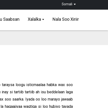
Somali
u Saabsan
Xalalka
Nala Soo Xiriir
 taraysa loogu isticmaalaa habka wax soo
nay si tartiib tartiib ah isu beddelaan laga
x soo saarka. Iyada oo loo marayo jawaab
a hagaajiyaa waqtiga si loo hubiyo tayada