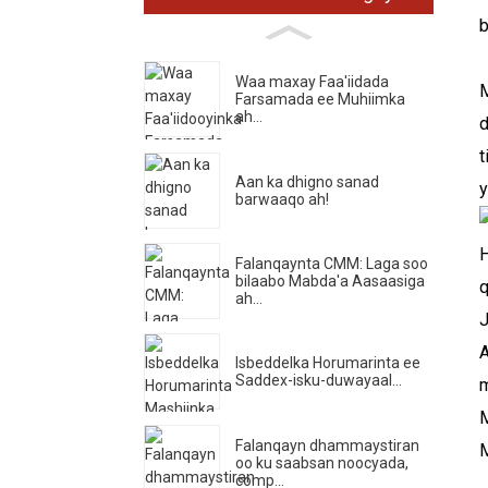
b
Waa maxay Faa'iidada
M
Farsamada ee Muhiimka
ah...
d
t
Aan ka dhigno sanad
y
barwaaqo ah!
H
Falanqaynta CMM: Laga soo
bilaabo Mabda'a Aasaasiga
q
ah...
J
A
Isbeddelka Horumarinta ee
Saddex-isku-duwayaal...
m
M
Falanqayn dhammaystiran
M
oo ku saabsan noocyada,
comp...