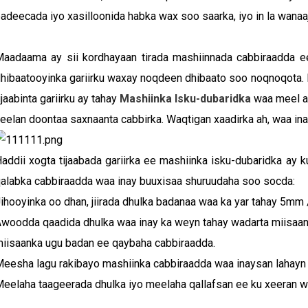
adeecada iyo xasilloonida habka wax soo saarka, iyo in la wanaa
aadaama ay sii kordhayaan tirada mashiinnada cabbiraadda e
hibaatooyinka gariirku waxay noqdeen dhibaato soo noqnoqota. M
ijaabinta gariirku ay tahay
Mashiinka Isku-dubaridka
waa meel aa
eelan doontaa saxnaanta cabbirka. Waqtigan xaadirka ah, waa ina
addii xogta tijaabada gariirka ee mashiinka isku-dubaridka ay k
alabka cabbiraadda waa inay buuxisaa shuruudaha soo socda:
ihooyinka oo dhan, jiirada dhulka badanaa waa ka yar tahay 5mm 
woodda qaadida dhulka waa inay ka weyn tahay wadarta miisaan
iisaanka ugu badan ee qaybaha cabbiraadda.
eesha lagu rakibayo mashiinka cabbiraadda waa inaysan lahayn
eelaha taageerada dhulka iyo meelaha qallafsan ee ku xeeran waa