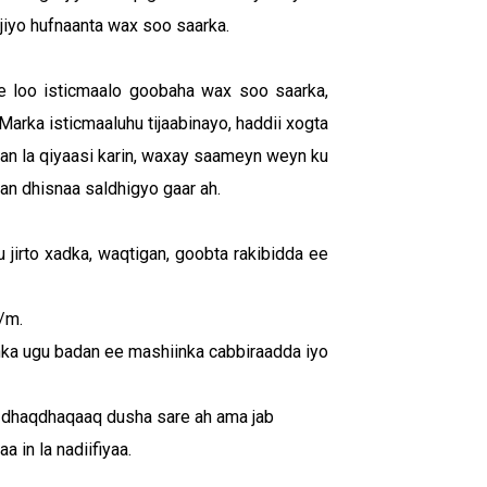
jiyo hufnaanta wax soo saarka.
e loo isticmaalo goobaha wax soo saarka,
arka isticmaaluhu tijaabinayo, haddii xogta
n la qiyaasi karin, waxay saameyn weyn ku
an dhisnaa saldhigyo gaar ah.
u jirto xadka, waqtigan, goobta rakibidda ee
/m.
ka ugu badan ee mashiinka cabbiraadda iyo
 dhaqdhaqaaq dusha sare ah ama jab
 in la nadiifiyaa.