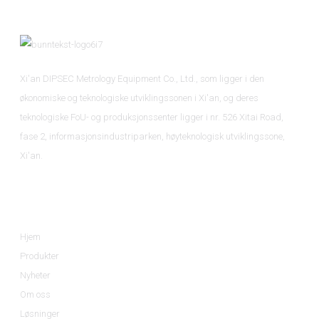
Xi'an DIPSEC Metrology Equipment Co., Ltd., som ligger i den
økonomiske og teknologiske utviklingssonen i Xi'an, og deres
teknologiske FoU- og produksjonssenter ligger i nr. 526 Xitai Road,
fase 2, informasjonsindustriparken, høyteknologisk utviklingssone,
Xi'an.
Informasjon
Hjem
Produkter
Nyheter
Om oss
Løsninger