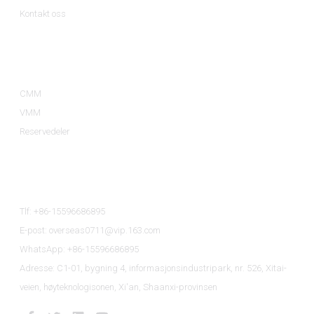
Kontakt oss
Produktkategorier
CMM
VMM
Reservedeler
Kontakt Oss
Tlf: +86-15596686895
E-post: overseas0711@vip.163.com
WhatsApp: +86-15596686895
Adresse: C1-01, bygning 4, informasjonsindustripark, nr. 526, Xitai-
veien, høyteknologisonen, Xi'an, Shaanxi-provinsen