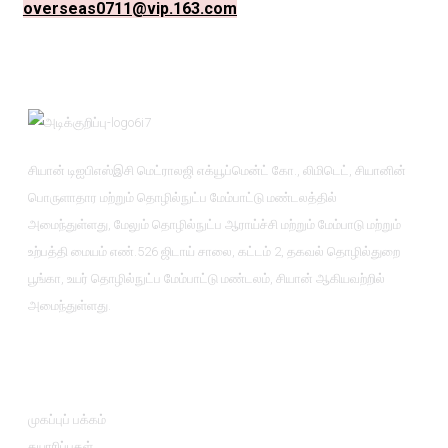
overseas0711@vip.163.com
சியான் டிஐபிஎஸ்இசி மெட்ராலஜி எக்யூப்மென்ட் கோ., லிமிடெட், சியானின்
பொருளாதார மற்றும் தொழில்நுட்ப மேம்பாட்டு மண்டலத்தில்
அமைந்துள்ளது, மேலும் தொழில்நுட்ப ஆராய்ச்சி மற்றும் மேம்பாடு மற்றும்
உற்பத்தி மையம் எண்.526 ஜிடாய் சாலை, கட்டம் 2, தகவல் தொழில்துறை
பூங்கா, உயர் தொழில்நுட்ப மேம்பாட்டு மண்டலம், சியான் ஆகியவற்றில்
அமைந்துள்ளது.
தகவல்
முகப்புப் பக்கம்
தயாரிப்புகள்