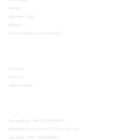
செய்தி
எங்களைப் பற்றி
தீர்வுகள்
எங்களைத் தொடர்பு கொள்ளவும்
தயாரிப்பு வகைகள்
சி.எம்.எம்.
வி.எம்.எம்.
உதிரி பாகங்கள்
எங்களை தொடர்பு கொள்ள
தொலைபேசி: +86-15596686895
மின்னஞ்சல்: overseas0711@vip.163.com
வாட்ஸ்அப்: +86-15596686895