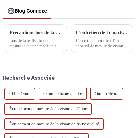
Blog Connexe
Précautions lors de la mesure
L'entretien de la machine de mesure de la vision
Lors de la réalisation de
L'entretien quotidien d'un
mesures avec une machine à
appareil de mesure de vision
mesurer tridimensionnelle
est essentiel. Voici quelques
(MMT), plusieurs
pannes courantes et quelques
considérations importantes
méthodes d'entretien de base.
doivent être prises pour
Nous espérons que cela sera
garantir la précision et la
utile aux utilisateurs.
Recherche Associée
fiabilité des mesures.
Chine Omm
Omm de haute qualité
Omm célèbre
Équipement de mesure de la vision en Chine
Équipement de mesure de la vision de haute qualité