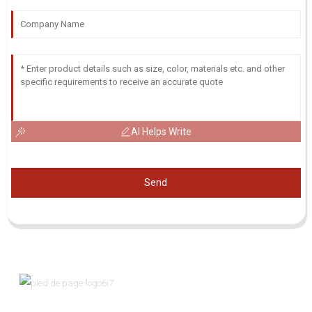
AI Helps Write
Send