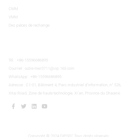
CMM
VMM
Des pièces de rechange
Contactez-Nous
Tél. : +86-15596686895
Courriel : outre-mer0711@vip.163.com
WhatsApp : +86-15596686895
Adresse : C1-01, Bâtiment 4, Parc industriel d'information, n° 526,
Xitai Road, Zone de haute technologie, Xi'an, Province du Shaanxi
Copyright © 2024 DIPSEC Tous droits réservés