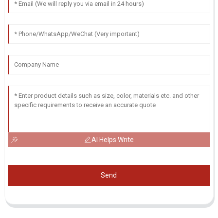
AI Helps Write
Send