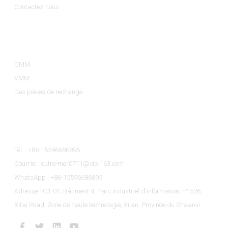
Contactez-nous
Catégories De Produits
CMM
VMM
Des pièces de rechange
Contactez-Nous
Tél. : +86-15596686895
Courriel : outre-mer0711@vip.163.com
WhatsApp : +86-15596686895
Adresse : C1-01, Bâtiment 4, Parc industriel d'information, n° 526,
Xitai Road, Zone de haute technologie, Xi'an, Province du Shaanxi