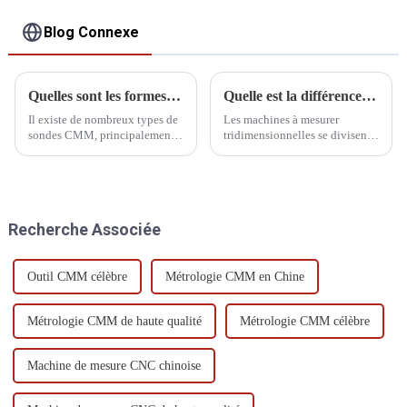
Blog Connexe
Quelles sont les formes de la plume de la sonde de mesure
Quelle est la différence entre une MMT entièrement automatique et semi-automatique ?
Il existe de nombreux types de
Les machines à mesurer
sondes CMM, principalement
tridimensionnelles se divisent
divisées en fixes, à rotation
en trois types : automatique,
manuelle, à indexation
semi-automatique et manuelle.
automatique à rotation
La machine automatique est
manuelle, à indexation
entièrement contrôlée par
automatique à rotation
ordinateur, tandis que la
Recherche Associée
automatique et à système de
machine manuelle est
détection général.
entièrement contrôlée par
ordinateur.
Outil CMM célèbre
Métrologie CMM en Chine
Métrologie CMM de haute qualité
Métrologie CMM célèbre
Machine de mesure CNC chinoise