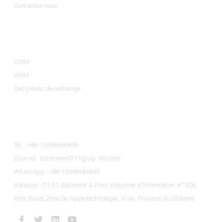
Contactez-nous
Catégories De Produits
CMM
VMM
Des pièces de rechange
Contactez-Nous
Tél. : +86-15596686895
Courriel : outre-mer0711@vip.163.com
WhatsApp : +86-15596686895
Adresse : C1-01, Bâtiment 4, Parc industriel d'information, n° 526,
Xitai Road, Zone de haute technologie, Xi'an, Province du Shaanxi