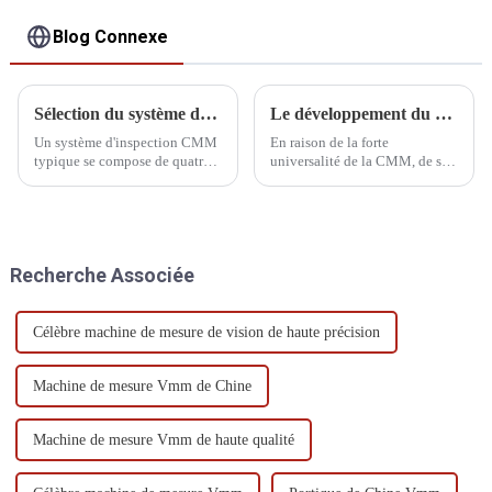
Blog Connexe
Sélection du système de détection de la CMM
Le développement du CMM
Un système d'inspection CMM
En raison de la forte
typique se compose de quatre
universalité de la CMM, de sa
parties : la pointe de la sonde
large plage de mesure, de sa
de mesure, l'extension de la
haute précision, de son
sonde, le réglage ou l'extension
rendement élevé, de ses bonnes
du stylet et le stylet.
performances et de sa
possibilité de connexion à un
Recherche Associée
système de fabrication flexible,
elle est devenue une sorte de
grande...
Célèbre machine de mesure de vision de haute précision
Machine de mesure Vmm de Chine
Machine de mesure Vmm de haute qualité