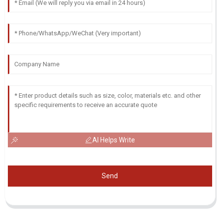
AI Helps Write
Send