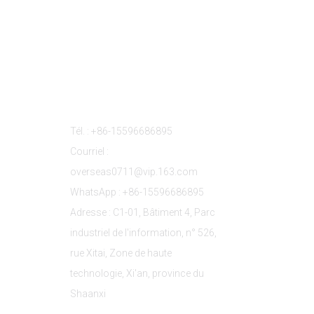
s
Contactez-Nous
Tél. : +86-15596686895
Courriel :
overseas0711@vip.163.com
WhatsApp : +86-15596686895
Adresse : C1-01, Bâtiment 4, Parc
industriel de l'information, n° 526,
rue Xitai, Zone de haute
technologie, Xi'an, province du
Shaanxi