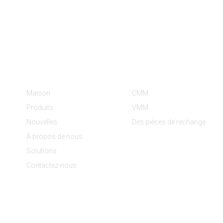
Informations
Catégories De Produit
Maison
CMM
Produits
VMM
Nouvelles
Des pièces de rechange
À propos de nous
Solutions
Contactez-nous