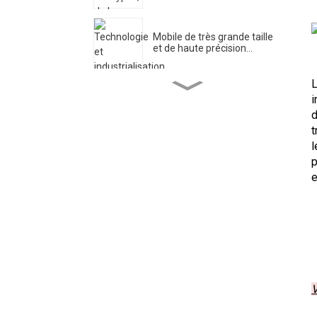
Mobile de très grande taille
et de haute précision...
Centre de recherche en
i
ingénierie pour l'ultra...
d
t
l
DIPSEC Le premier jour du
p
DMC 2025 ...
e
Xi 'an DIPSEC a lancé une
activité thématique...
Application du rack de
changement de sonde...
V