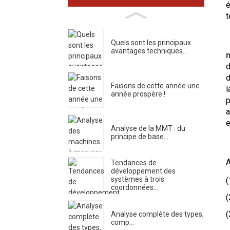
é
t
Quels sont les principaux
avantages techniques...
d
d
Faisons de cette année une
l
année prospère !
p
a
e
Analyse de la MMT : du
principe de base…
A
Tendances de
développement des
systèmes à trois
(
coordonnées...
(
(
Analyse complète des types,
comp...