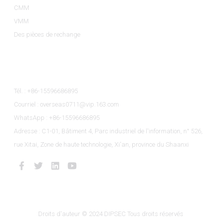
CMM
VMM
Des pièces de rechange
Contactez-Nous
Tél. : +86-15596686895
Courriel : overseas0711@vip.163.com
WhatsApp : +86-15596686895
Adresse : C1-01, Bâtiment 4, Parc industriel de l'information, n° 526,
rue Xitai, Zone de haute technologie, Xi'an, province du Shaanxi
Droits d'auteur © 2024 DIPSEC Tous droits réservés