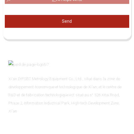
Send
Xi'an DIPSEC Metrology Equipment Co., Ltd., situé dans la zone de
développement économique et technologique de Xi'an, et le centre de
R&D et de fabrication technologique est situé au n° 526 Xitai Road,
Phase 2, Information Industrial Park, High-tech Development Zone,
Xi'an.
Informations