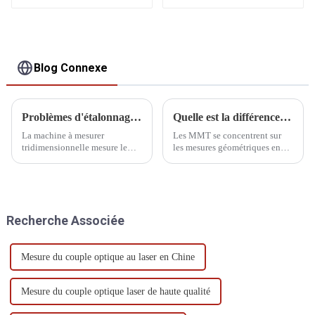
Blog Connexe
Problèmes d'étalonnage courants des MMT
Quelle est la différence entre CMM et profilomètre
La machine à mesurer
Les MMT se concentrent sur
tridimensionnelle mesure le
les mesures géométriques en
mouvement relatif du système
trois dimensions, tandis que les
de palpage et de la pièce. Le
profilomètres se concentrent
palpeur détecte principalement
sur le profil et la rugosité de
les coordonnées
surface. Les MMT conviennent
tridimensionnelles de la surface
à un plus large éventail
Recherche Associée
de la pièce.
d'applications industrielles,
tandis que les profilomètres…
Mesure du couple optique au laser en Chine
Mesure du couple optique laser de haute qualité