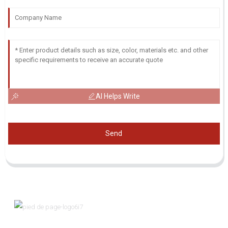
AI Helps Write
Send