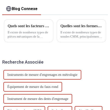
Blog Connexe
Quels sont les facteurs qui affectent les machines CMM ?
Quelles sont les formes de la plume de la sonde de mesure
Il existe de nombreux types de
Il existe de nombreux types de
pièces mécaniques de la
sondes CMM, principalement
machine à mesurer
divisées en fixes, à rotation
tridimensionnelle, nous avons
manuelle, à indexation
besoin d'un entretien quotidien
automatique à rotation
du système de transmission et
manuelle, à indexation
des composants du système
automatique à rotation
Recherche Associée
pneumatique, la fréquence
automatique et à système de
d'entretien...
détection général.
Instruments de mesure d'engrenages en métrologie
Équipement de mesure du faux-rond
Instrument de mesure des dents d'engrenage