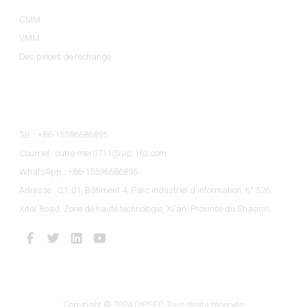
CMM
VMM
Des pièces de rechange
Contactez-Nous
Tél. : +86-15596686895
Courriel : outre-mer0711@vip.163.com
WhatsApp : +86-15596686895
Adresse : C1-01, Bâtiment 4, Parc industriel d'information, n° 526,
Xitai Road, Zone de haute technologie, Xi'an, Province du Shaanxi
Copyright © 2024 DIPSEC Tous droits réservés