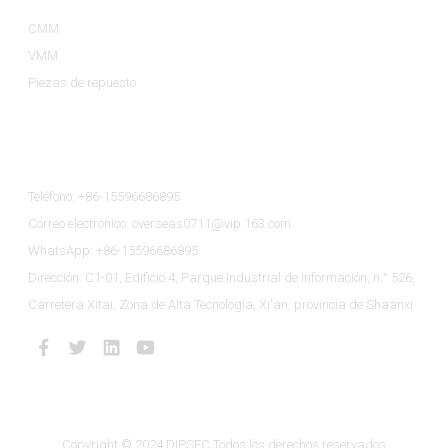
CMM
VMM
Piezas de repuesto
Contáctenos
Teléfono: +86-15596686895
Correo electrónico: overseas0711@vip.163.com
WhatsApp: +86-15596686895
Dirección: C1-01, Edificio 4, Parque Industrial de Información, n.° 526,
Carretera Xitai, Zona de Alta Tecnología, Xi'an, provincia de Shaanxi
Copyright © 2024 DIPSEC Todos los derechos reservados