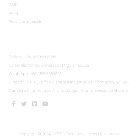
CMM
VMM
Piezas de repuesto
Contáctenos
Teléfono: +86-15596686895
Correo electrónico: overseas0711@vip.163.com
WhatsApp: +86-15596686895
Dirección: C1-01, Edificio 4, Parque Industrial de Información, n.° 526,
Carretera Xitai, Zona de Alta Tecnología, Xi'an, provincia de Shaanxi
Copyright © 2024 DIPSEC Todos los derechos reservados